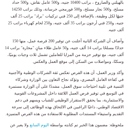
بالهيلتي والصاروخ ، براتب 10400 جنيه، و500 عامل نقاش، و500 حداد
مسلح، و500 نجار مسلح، و500 فورمجي خرسانة، وذلك براتب 14250
جنيهًا لكل وظيفة، بالإضافة إلى 250 فني تركيبات "براد" براتب 25 ألف
جنيه، و250 فني أرجون براتب 35 ألف جنيه، و250 لحام كهرباء براتب 25
ألف جنيه.
وأضاف أن الشركة الثانية أعلنت عن توفير 200 فرصة عمل، منها 150
حدادًا مسلحًا براتب 14 ألف جنيه، و50 عامل طلاء مبانٍ "محارة" براتب 14
ألف جنيه، مع توفير حزمة من المزايا للعاملين تشمل ثلاث وجبات يوميًا،
وسكنًا، ومواصلات من السكن إلى موقع العمل والعكس.
وأكد وزير العمل، أن هذه الفرص تعكس ثقة الشركات الوطنية والأجنبية
في كفاءة العامل المصري، وتؤكد نجاح التعاون بين الوزارة وشركاء
التنمية في تلبية احتياجات سوق العمل، مشددًا على أن الوزارة مستمرة
في التوسع في توفير فرص العمل اللائقة داخل المشروعات القومية
والاستثمارية، بما يحقق الاستقرار الوظيفي للشباب ويسهم في دعم
الاقتصاد الوطني، داعيًا الراغبين في الالتحاق بهذه الوظائف إلى سرعة
التقديم واستيفاء المستندات المطلوبة للاستفادة من هذه الفرص المتميزة.
ملحوظة: مضمون هذا الخبر تم كتابته بواسطة
اليوم السابع
ولا يعبر عن