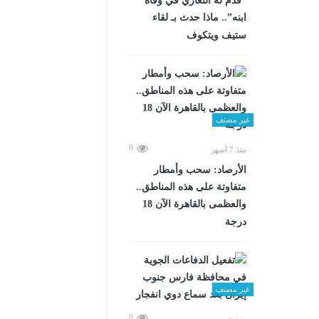
“قدم له التعازي في وفاة
ابنه”.. ماذا حدث بـ لقاء
ستيف ويتكوف
غير مصنف
0
منذ 7 أشهر
الأرصاد: سحب وأمطار
متفاوتة على هذه المناطق..
والعظمى بالقاهرة الآن 18
درجة
غير مصنف
0
منذ شهرين