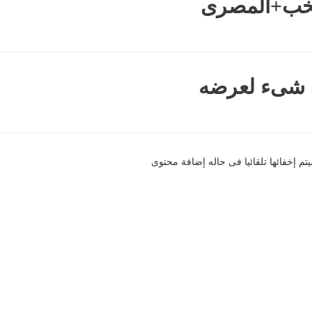
تخب+المصرى
ى شىء لعرضه
تم إخفائها تلقائيا فى حاله إضافة محتوى