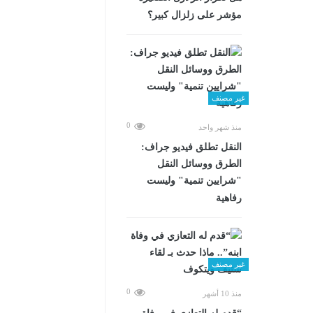
مؤشر على زلزال كبير؟
غير مصنف
0
منذ شهر واحد
​النقل تطلق فيديو جراف:
الطرق ووسائل النقل
"شرايين تنمية" وليست
رفاهية
غير مصنف
0
منذ 10 أشهر