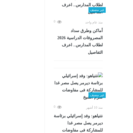
غير مصنف
0
منذ عام واحد
أماكن وطرق سداد
المصروفات الدراسية 2026
لطلاب المدارس.. اعرف
التفاصيل
غير مصنف
0
منذ 10 أشهر
نتنياهو: وفد إسرائيلي برئاسة
ديرمر يصل مصر غدا
للمشاركة فى مفاوضات