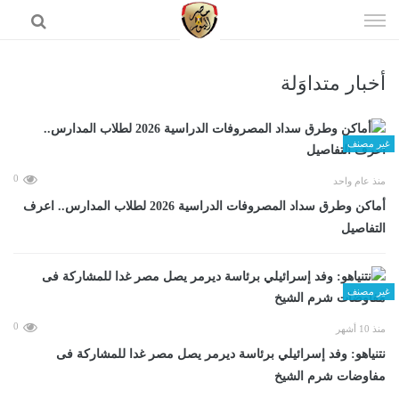
إذهب
الى
المحتوى
أخبار متداوَلة
الرئيسية
غير مصنف
0
منذ عام واحد
أماكن وطرق سداد المصروفات الدراسية 2026 لطلاب المدارس.. اعرف
التفاصيل
غير مصنف
0
منذ 10 أشهر
نتنياهو: وفد إسرائيلي برئاسة ديرمر يصل مصر غدا للمشاركة فى
مفاوضات شرم الشيخ