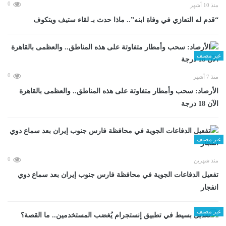
0
منذ 10 أشهر
“قدم له التعازي في وفاة ابنه”.. ماذا حدث بـ لقاء ستيف ويتكوف
غير مصنف
0
منذ 7 أشهر
الأرصاد: سحب وأمطار متفاوتة على هذه المناطق.. والعظمى بالقاهرة
الآن 18 درجة
غير مصنف
0
منذ شهرين
تفعيل الدفاعات الجوية في محافظة فارس جنوب إيران بعد سماع دوي
انفجار
غير مصنف