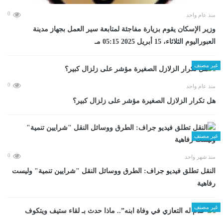
0
منذ عام واحد
وزير الإسكان يقوم بزيارة مفاجئة لمتابعة سير العمل بجهاز مدينة
العبوراليوم الثلاثاء، 15 أبريل 2025 05:15 مـ
غير مصنف
0
منذ عام واحد
هل تكرار الزلازل الصغيرة مؤشر على زلزال كبير؟
غير مصنف
0
منذ شهر واحد
​النقل تطلق فيديو جراف: الطرق ووسائل النقل "شرايين تنمية" وليست
رفاهية
غير مصنف