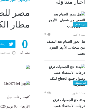
الارشيف
/
غير مصنف
أخبار متداوَلة
مصر للطي
مطار الك
غير مصنف
0
منذ 6 أشهر
0
هل يجوز الصيام بعد النصف
إنشر ف
من شعبان.. الأزهر للفتوى
مشاركة
منذ شهري
يجيب
غير مصنف
0
منذ 3 أشهر
كتبت رحاب نبيل
بعثة حج الجمعيات ترفع
درجات الاستعداد عقب
الأربعاء، 03 يونيو 2026 01:07 م