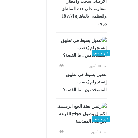
الأرصاد: سحب وأمطار
متفاوتة على هذه المناطق..
والعظمى بالقاهرة الآن 18
درجة
غير مصنف
0
منذ 10 أشهر
تعديل بسيط في تطبيق
إنستجرام يُغضب
المستخدمين.. ما القصة؟
غير مصنف
0
منذ 3 أشهر