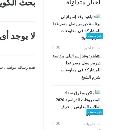
بحث الكوي
أخبار متداوَلة
لا يوجد أ
غير مصنف
0
منذ 10 أشهر
نتنياهو: وفد إسرائيلي برئاسة
ديرمر يصل مصر غدا
هذه رساله مؤقته ، سي
للمشاركة فى مفاوضات
شرم الشيخ
غير مصنف
0
منذ عام واحد