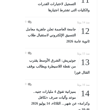
التسجيل لاختبارات القدرات
والكليات التى تشترط اجتيازها
0
منذ 14 يومًا
12
جامعة العاصمة تعلن جاهزية معامل
التنسيق الإلكتروني لاستقبال طلاب
ثانوية عامة 2026
0
منذ 15 يومًا
13
جوتيريش: الشرق الأوسط يقترب
من نقطة اللاسيطرة ويطالب بوقف
القتال فورا
0
منذ 16 يومًا
14
بميزانية تفوق 4 مليارات جنيه..
موعد وآليات صرف «تكافل
وكرامة» عن شهر... الثلاثاء، 14 يوليو 2026
10:46 صـ