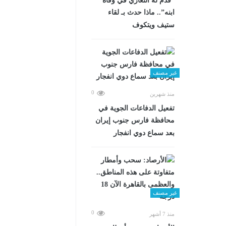
“قدم له التعازي في وفاة
ابنه”.. ماذا حدث بـ لقاء
ستيف ويتكوف
غير مصنف
0
منذ شهرين
تفعيل الدفاعات الجوية في
محافظة فارس جنوب إيران
بعد سماع دوي انفجار
غير مصنف
0
منذ 7 أشهر