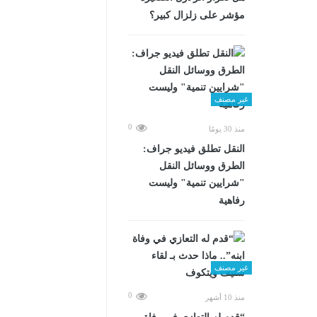
مؤشر على زلزال كبير؟
غير مصنف
0
منذ 30 يومًا
​النقل تطلق فيديو جراف:
الطرق ووسائل النقل
"شرايين تنمية" وليست
رفاهية
غير مصنف
0
منذ 10 أشهر