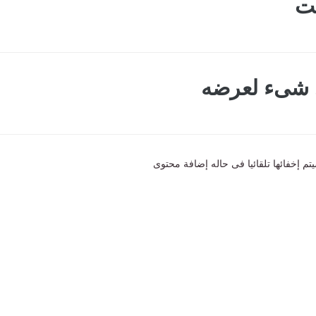
ت
ى شىء لعرضه
تم إخفائها تلقائيا فى حاله إضافة محتوى