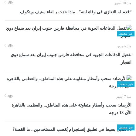
0
منذ 10 أشهر
“قدم له التعازي في وفاة ابنه”.. ماذا حدث بـ لقاء ستيف ويتكوف
غير مصنف
0
منذ شهرين
تفعيل الدفاعات الجوية في محافظة فارس جنوب إيران بعد سماع دوي
انفجار
غير مصنف
0
منذ 7 أشهر
الأرصاد: سحب وأمطار متفاوتة على هذه المناطق.. والعظمى بالقاهرة
الآن 18 درجة
غير مصنف