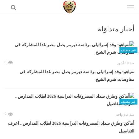
إذهب
الى
المحتوى
أخبار متداوَلة
الرئيسية
غير مصنف
0
منذ 10 أشهر
نتنياهو: وفد إسرائيلي برئاسة ديرمر يصل مصر غدا للمشاركة فى
مفاوضات شرم الشيخ
غير مصنف
0
منذ عام واحد
أماكن وطرق سداد المصروفات الدراسية 2026 لطلاب المدارس.. اعرف
التفاصيل