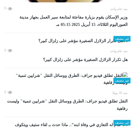
0
منذ عام واحد
وزير الإسكان يقوم بزيارة مفاجئة لمتابعة سير العمل بجهاز مدينة
العبوراليوم الثلاثاء، 15 أبريل 2025 05:15 مـ
غير مصنف
0
منذ عام واحد
هل تكرار الزلازل الصغيرة مؤشر على زلزال كبير؟
غير مصنف
0
منذ 30 يومًا
​النقل تطلق فيديو جراف: الطرق ووسائل النقل "شرايين تنمية" وليست
رفاهية
غير مصنف