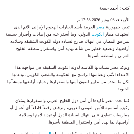
كتب : أحمد جمعة
الأربعاء، 03 يونيو 2026 12:53 م
تدين جمهورية
مصر
العربية بأشد العبارات الهجوم الإيراني الآثم الذي
استهدف مطار
الكويت
الدولي، وما أسفر عنه من إصابات وأضرار جسيمة
بمرافق المطار، في انتهاك صارخ لسيادة دولة الكويت الشقيقة وسلامة
أراضيها، وتصعيد خطير من شأنه تهديد أمن واستقرار منطقة الخليج
العربي والمنطقة بأسرها.
وتؤكد مصر مساندتها الكاملة لدولة الكويت الشقيقة في مواجهة هذا
الاعتداء الآثم، وتضامنها الراسخ مع الحكومة والشعب الكويتي، ودعمها
لكل ما تتخذه من تدابير لصون أمنها واستقرارها وحماية أراضيها ومنشآتها
الحيوية.
كما تجدد مصر تأكيدها أن أمن دول الخليج العربي واستقرارها يمثلان
ركيزة أساسية للأمن القومي العربي، وترفض رفضاً قاطعاً أي أعمال أو
ممارسات تنطوي على انتهاك لسيادة الدول أو تهديد لأمنها وسلامة
أراضيها، بما يهدد أمن واستقرار المنطقة بأسرها.
ملحوظة: مضمون هذا الخبر تم كتابته بواسطة
اليوم السابع
ولا يعبر عن