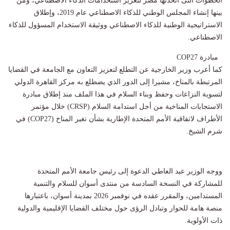
الخطوات التى اتخذتها مصر لتعزيز استخدامات الذكاء الاصطناعي، ومن
بينها إنشاء المجلس الوطني للذكاء الاصطناعي عام 2019، وإطلاق
الاستراتيجية الوطنية للذكاء الاصطناعي ووثيقة الاستخدام المسؤول للذكاء
الاصطناعي.
مبادرة COP27
كما أعرب وزير الخارجية عن التطلع لتعزيز التعاون مع الجامعة في القضايا
المرتبطة بالمناخ، مشيرا إلى الدور الذي يضطلع به مركز القاهرة الدولي
لتسوية النزاعات وحفظ وبناء السلام في هذا الملف منذ إطلاق مبادرة
الاستجابات المناخية من أجل استدامة السلام (CRSP) خلال مؤتمر
الأطراف لاتفاقية الأمم المتحدة الإطارية بشأن تغير المناخ (COP27) في
شرم الشيخ.
ووجه الوزير عبد العاطي الدعوة إلى رئيس جامعة الأمم المتحدة
للمشاركة في النسخة السادسة من منتدى أسوان للسلام والتنمية
المستدامين، والمقرر عقده في نوفمبر 2026 بمدينة أسوان، باعتبارها
منصة هامة للحوار وتبادل الرؤى حول مختلف القضايا الإقليمية والدولية
ذات الأولوية.