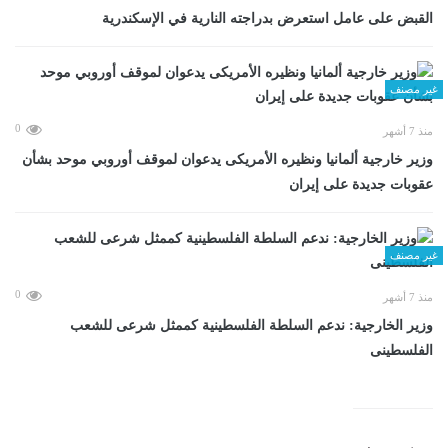
القبض على عامل استعرض بدراجته النارية في الإسكندرية
غير مصنف
0
منذ 7 أشهر
وزير خارجية ألمانيا ونظيره الأمريكى يدعوان لموقف أوروبي موحد بشأن
عقوبات جديدة على إيران
غير مصنف
0
منذ 7 أشهر
وزير الخارجية: ندعم السلطة الفلسطينية كممثل شرعى للشعب
الفلسطينى