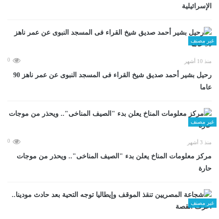
الإسرائيلية
غير مصنف
0
منذ 10 أشهر
رحيل بشير أحمد صديق شيخ القراء فى المسجد النبوى عن عمر ناهز 90
عاما
غير مصنف
0
منذ 3 أشهر
مركز معلومات المناخ يعلن بدء "الصيف المناخى".. ويحذر من موجات
حارة
غير مصنف