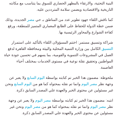
البنية التحتية، والارتقاء بالمظهر الحضاري للسوق بما يتناسب مع مكانته
التاريخية والاقتصادية ويضمن سلامة المترددين عليه.
كما ناقش اللقاء جهود تطوير عدد من المناطق بـ حي
مصر
الجديدة، وذلك
ضمن خطة الدولة للحفاظ على الطابع المعماري المتميز للمنطقة، ورفع
كفاءة الشوارع والمحاور الرئيسية بها.
شراكة وتنسيق مستمر: اختتم المسؤولان اللقاء بالتأكيد على استمرار
التنسيق
الكامل بين وزارة التنمية المحلية والبيئة ومحافظة القاهرة لدفع
العمل في المشروعات التنموية والقومية، بما يسهم في تحسين جودة حياة
المواطنين وتحقيق نقلة نوعية في مستوى الخدمات بمختلف أحياء
العاصمة.
ملحوظة: مضمون هذا الخبر تم كتابته بواسطة
اليوم السابع
ولا يعبر عن
وجهة نظر
مصر اليوم
وانما تم نقله بمحتواه كما هو من
اليوم السابع
ونحن
غير مسئولين عن محتوى الخبر والعهدة علي المصدر السابق ذكرة.
انتبه: مضمون هذا الخبر تم كتابته بواسطة
مصر اليوم
ولا يعبر عن وجهة
نظر
مصر اليوم
وانما تم نقله بمحتواه كما هو من
مصر اليوم
ونحن غير
مسئولين عن محتوى الخبر والعهدة علي المصدر السابق ذكرة.