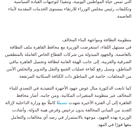
التي تمس حياة المواطنين اليومية، وتنفيذًا لتوجيهات القيادة السياسية
وتكليفات رئيس مجلس الوزراء للارتقاء بمستوى الخدمات المقدمة لأبناء
العاصمة.
منظومة النظافة ومواجهة البناء المخالف
في مستهل اللقاء، استعرضت الوزيرة مع محافظ القاهرة ملف النظافة
بالعاصمة، والجهود المبذولة من شركات القطاع الخاص العاملة بالمنطقتين
الشرقية والغربية، إلى جانب الهيئة العامة لنظافة وتجميل القاهرة بباقي
المناطق، وسبل رفع كفاءة عمليات الجمع والنقل والتدوير والتخلص الآمن
من المخلفات، خاصة في المناطق ذات الكثافة السكانية المرتفعة.
كما تابعت الدكتورة منال عوض جهود الأجهزة التنفيذية في التصدي للبناء
المخالف عبر منظومة المتغيرات المكانية، ومن جانبه، أشار محافظ
القاهرة إلى أن الفترة الأخيرة شهدت
تنسيق
ًا كاملًا مع وزارة الداخلية لإزالة
العديد من المباني المخالفة بدون ترخيص وفرض هيبة الدولة، وأشادت
الوزيرة بهذه الجهود، موجهة بالاستمرار في رصد أي مخالفات والتعامل
معها فورًا في المهد.