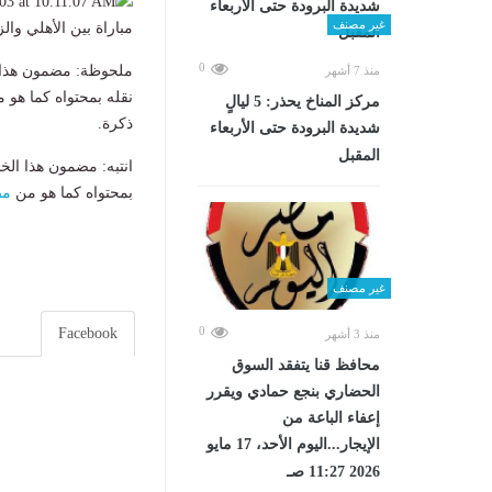
غير مصنف
مباراة بين الأهلي وا
0
ملحوظة: مضمون هذا ا
منذ 7 أشهر
نقله بمحتواه كما هو 
مركز المناخ يحذر: 5 ليالٍ
ذكرة.
شديدة البرودة حتى الأربعاء
المقبل
انتبه: مضمون هذا الخ
بمحتواه كما هو من
مص
غير مصنف
0
Facebook
منذ 3 أشهر
محافظ قنا يتفقد السوق
الحضاري بنجع حمادي ويقرر
إعفاء الباعة من
الإيجار...اليوم الأحد، 17 مايو
2026 11:27 صـ