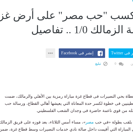
يكسب "حب مصر" على أرض غز
الك 1/0 .. تفاصيل
ى Twitter
إنشر فى Facebook
ن
0
تبليغ
طاة بحي النصيرات فى قطاع غزة مباراة رمزية بين الأهلي والزمالك، ضمت
طينيين فى خطوة لكسر حدة المعاناة التي يعيشها أهالي القطاع، ورسالة حب
ثله من قوي ناعمة حاضرة فى وجدان الشعب الفلسطيني.
 بلقب بطولة «في حب
مصر
»، مساء أمس الثلاثاء، بعد فوزه على فريق الزمالك
المباراة التي أقيمت داخل صالة نادي خدمات النصيرات وسط قطاع غزة، ضمن