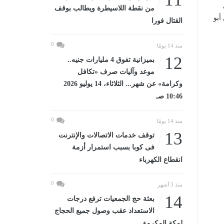
من نقطة اللاسيطرة ويطالب بوقف
أبو
القتال فورا
0
منذ 14 يومًا
12
بميزانية تفوق 4 مليارات جنيه..
موعد وآليات صرف «تكافل
وكرامة» عن شهر... الثلاثاء، 14 يوليو 2026
10:46 صـ
0
منذ 14 يومًا
13
توقف خدمات الاتصالات والإنترنت
فى كوبا بسبب استمرار أزمة
انقطاع الكهرباء
0
منذ 3 أشهر
14
بعثة حج الجمعيات ترفع درجات
الاستعداد عقب وصول جميع الحجاج
لمكة المكرمة