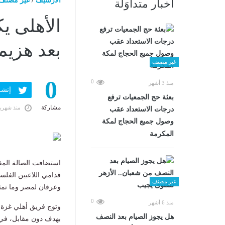
الارشيف
/
غير مصنف
أخبار متداوَلة
الأهلى 
بعد هزيمة الزم
غير مصنف
0
0
منذ 3 أشهر
إنشر ف
بعثة حج الجمعيات ترفع
مشاركة
منذ شهري
درجات الاستعداد عقب
وصول جميع الحجاج لمكة
المكرمة
استضافت الصالة المغ
قدامي اللاعبين الفلس
غير مصنف
وعرفان لمصر وما تم
0
منذ 6 أشهر
وتوج فريق أهلي غزة
هل يجوز الصيام بعد النصف
بهدف دون مقابل، في 