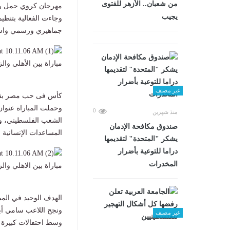
من شعبان.. الأزهر للفتوى
مهرجان كروي حمل رسا
يجيب
وجاءت الفعالية بتنظ
جماهيري ورسمي واسع،
مباراة بين الأهلي وا
غير مصنف
كأس فى حب مصر بق
وحملت المباراة عنوا
0
منذ شهرين
الشعب الفلسطيني، ود
صندوق مكافحة الإدمان
المساعدات الإنسانية 
يشكر "المتحدة" لتقديمها
دراما للتوعية بأضرار
المخدرات
مباراة بين الاهلي وا
الهدف الوحيد في المبا
ونجح اللاعب سامي أبو
غير مصنف
وسط احتفالات كبيرة م