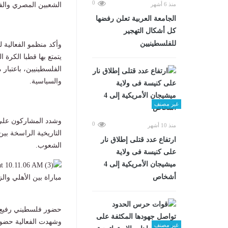
0
الشعبين المصري وال
منذ 6 أشهر
الجامعة العربية تعلن رفضها
كل أشكال التهجير
للفلسطينيين
وأكد منظمو الفعالية ل
يتمتع بها قطبا الكرة
الفلسطينيين، باعتبار 
والسياسية.
غير مصنف
وشدد المشاركون على 
0
منذ 10 أشهر
التاريخية الراسخة بي
ارتفاع عدد قتلى إطلاق نار
الشعوب.
على كنيسة فى ولاية
ميشيجان الأمريكية إلى 4
أشخاص
مباراة بين الأهلي وا
حضور فلسطيني رفيع ل
وشهدت الفعالية حضور
غير مصنف