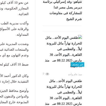
نتنياهو: وفد إسرائيلي برئاسة
عن نحو 10 آ
ديرمر يصل مصر غدا
المجازر الحكومية، وذ
للمشاركة فى مفاوضات
الغذائية.
شرم الشيخ
وأكدت مديرية الطب ال
والرقابة على الأسواق
المتداولة.
وشددت المديرية على م
والمنتجات الغذائية غي
وعدم التهاون مع أي م
ضبط 10 آلاف كيلو لحوم فاسدة ومذبوحة خارج المجازر خلال إجازة
غير مصنف
0
منذ عام واحد
وكان الدكتور أحمد ال
طقس اليوم الأحد.. مائل
التنفيذية خلال إجازة 
للحرارة نهاراً مائل للبرودة
ليلاً.. والعظمى فى
والدواجن والدهون الح
القاهرة...اليوم الأحد، 30
المذبوحة خارج المجازر
مارس 2025 08:22 صـ منذ