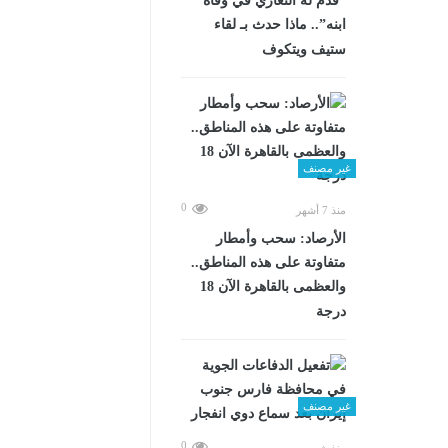
“قدم له التعازي في وفاة
ابنه”.. ماذا حدث بـ لقاء
ستيف ويتكوف
غير مصنف
0
منذ 7 أشهر
الأرصاد: سحب وأمطار
متفاوتة على هذه المناطق..
والعظمى بالقاهرة الآن 18
درجة
غير مصنف
0
منذ شهرين