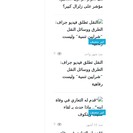
مؤشر على زلزال كبير؟
غير مصنف
0
منذ شهر واحد
​النقل تطلق فيديو جراف:
الطرق ووسائل النقل
"شرايين تنمية" وليست
رفاهية
غير مصنف
0
منذ 10 أشهر