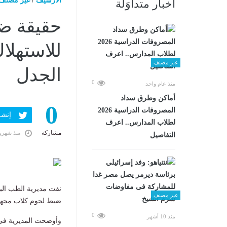
الارشيف
/
غير مصنف
أخبار متداوَلة
حقيقة ض
للاستهلا
غير مصنف
الجدل
0
منذ عام واحد
أماكن وطرق سداد
0
المصروفات الدراسية 2026
إنشر ف
لطلاب المدارس.. اعرف
مشاركة
منذ شهري
التفاصيل
نفت مديرية الطب الب
غير مصنف
ضبط لحوم كلاب مجهزة 
0
منذ 10 أشهر
وأوضحت المديرية في ب