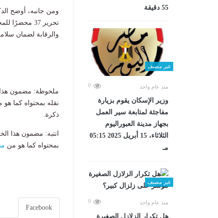
55 دقيقة
ومن جانبه، أوضح الد
تحرير 37 محضر
والرقابة لضمان سلامة
غير مصنف
0
منذ عام واحد
ملحوظة: مضمون هذا ا
وزير الإسكان يقوم بزيارة
نقله بمحتواه كما هو 
مفاجئة لمتابعة سير العمل
ذكرة.
بجهاز مدينة العبوراليوم
انتبه: مضمون هذا الخ
الثلاثاء، 15 أبريل 2025 05:15
بمحتواه كما هو من
مص
مـ
غير مصنف
0
منذ عام واحد
Facebook
هل تكرار الزلازل الصغيرة