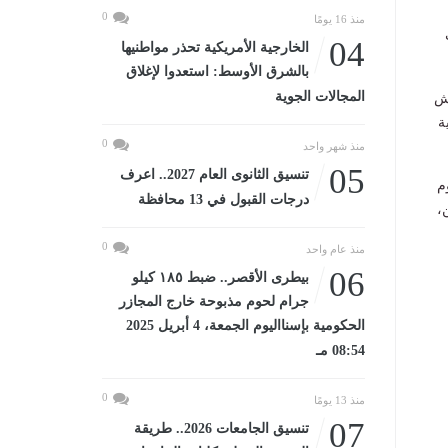
0
منذ 16 يومًا
04
الخارجية الأمريكية تحذر مواطنيها
بالشرق الأوسط: استعدوا لإغلاق
المجالات الجوية
يش
ة
0
منذ شهر واحد
05
تنسيق الثانوى العام 2027.. اعرف
م
درجات القبول في 13 محافظة
،
0
منذ عام واحد
06
بيطرى الأقصر.. ضبط ١٨٥ كيلو
جرام لحوم مذبوحة خارج المجازر
الحكومية بإسنااليوم الجمعة، 4 أبريل 2025
08:54 مـ
0
منذ 13 يومًا
07
تنسيق الجامعات 2026.. طريقة