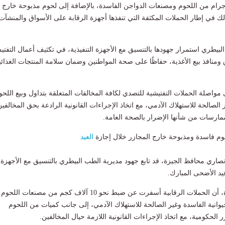
لاف كيلوجرام من اللحوم ومصنعات الدواجن الفاسدة، بالإضافة إلى لحوم مذبوحة خارج
لك في إطار الحملات المكثفة التي تنفذها أجهزة الرقابة على الأسواق والمنشآت
بيطري استمرار جهودها بالتنسيق مع الأجهزة التنفيذية، في تكثيف أعمال التفت
 ومنافذ بيع الأغذية، حفاظًا على صحة المواطنين وضمان سلامة المنتجات الغذائي
واصلة الحملات التفتيشية للتصدي لكافة المخالفات المتعلقة بتداول وبيع اللحو
ر الصالحة للاستهلاك الآدمي، مع اتخاذ الإجراءات القانونية الرادعة بحق المخالفين
مارسات من شأنها الإضرار بالصحة العامة.
العيد
أنصاري محافظ الجيزة، قد تابع جهود مديرية الطب البيطري بالتنسيق مع الأجهزة
عيد الأضحى المبارك.
وأوضح محافظ الجيزة، أن الحملات الرقابية أسفرت عن ضبط نحو 10 آلاف كجم من مصنعات اللحوم
يوانية الفاسدة وغير الصالحة للاستهلاك الآدمي، إلى جانب كميات من اللحوم
 الحكومية، مع اتخاذ الإجراءات القانونية اللازمة حيال المخالفين.