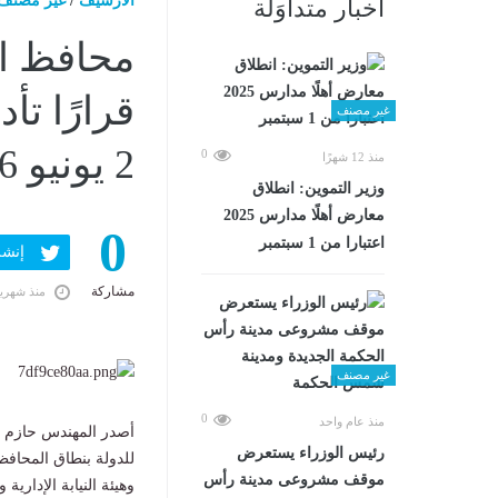
الارشيف
/
غير مصنف
أخبار متداوَلة
غير مصنف
2 يونيو 2026 12:38 مـ
0
منذ 12 شهرًا
وزير التموين: انطلاق
معارض أهلًا مدارس 2025
0
اعتبارا من 1 سبتمبر
إنشر ف
مشاركة
منذ شهري
غير مصنف
0
منذ عام واحد
رئيس الوزراء يستعرض
للدولة بنطاق المحافظ
موقف مشروعى مدينة رأس
وهيئة النيابة الإدارية