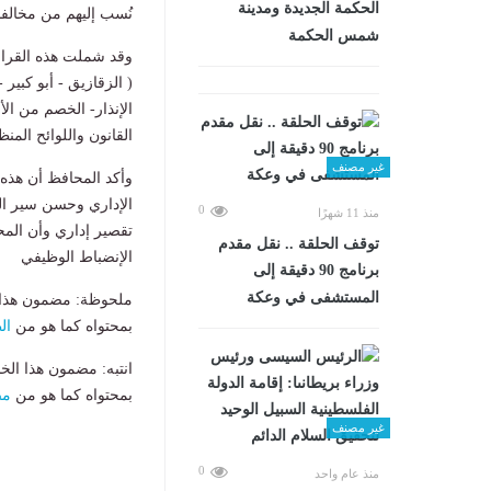
الحكمة الجديدة ومدينة
نُسب إليهم من مخالفا
شمس الحكمة
( الزقازيق - أبو كبير
الإنذار- الخصم من الأ
القانون واللوائح المنظ
غير مصنف
وأكد المحافظ أن هذه 
الإداري وحسن سير العم
0
منذ 11 شهرًا
تقصير إداري وأن الم
توقف الحلقة .. نقل مقدم
الإنضباط الوظيفي
برنامج 90 دقيقة إلى
المستشفى في وعكة
ملحوظة: مضمون هذا ا
بمحتواه كما هو من
ال
انتبه: مضمون هذا الخ
بمحتواه كما هو من
مص
غير مصنف
0
منذ عام واحد