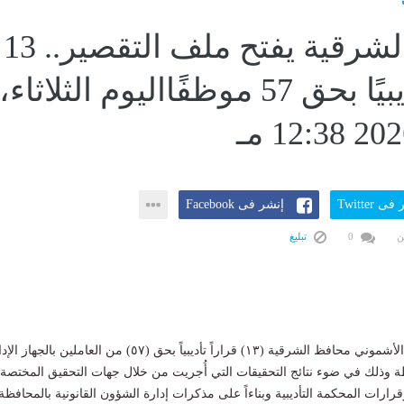
محافظ الشرقية يفتح ملف التقصير.. 13
قرارًا تأديبيًا بحق 57 موظفًااليوم الثلاثاء،
ى Twitter
إنشر فى Facebook
ن
0
تبليغ
أصدر المهندس حازم الأشموني محافظ الشرقية (١٣) قراراً تأديبياً بحق (٥٧) من العاملين بالج
ة وذلك في ضوء نتائج التحقيقات التي أُجريت من خلال جهات التحقيق المختصة
 وقرارات المحكمة التأديبية وبناءاً على مذكرات إدارة الشؤون القانونية بالمحافظة 