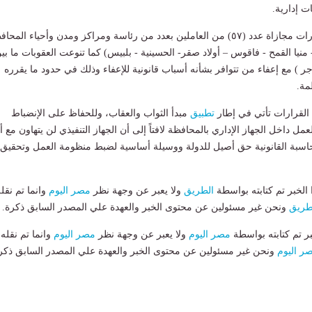
ت إدارية.
وقد شملت هذه القرارات مجازاة عدد (٥٧) من العاملين بعدد من رئاسة ومراكز ومدن وأحياء المح
 - منيا القمح - فاقوس – أولاد صقر- الحسينية - بلبيس) كما تنوعت العقوبات ما بين
جر ) مع إعفاء من تتوافر بشأنه أسباب قانونية للإعفاء وذلك في حدود ما يقرره
مة.
القرارات تأتي في إطار
تطبيق
مبدأ الثواب والعقاب، وللحفاظ على الإنضباط
ل داخل الجهاز الإداري بالمحافظة لافتاً إلى أن الجهاز التنفيذي لن يتهاون مع أ
حاسبة القانونية حق أصيل للدولة ووسيلة أساسية لضبط منظومة العمل وتحقيق
لخبر تم كتابته بواسطة
الطريق
ولا يعبر عن وجهة نظر
مصر اليوم
وانما تم نقل
طريق
ونحن غير مسئولين عن محتوى الخبر والعهدة علي المصدر السابق ذكرة.
بر تم كتابته بواسطة
مصر اليوم
ولا يعبر عن وجهة نظر
مصر اليوم
وانما تم نقله
ر اليوم
ونحن غير مسئولين عن محتوى الخبر والعهدة علي المصدر السابق ذكر