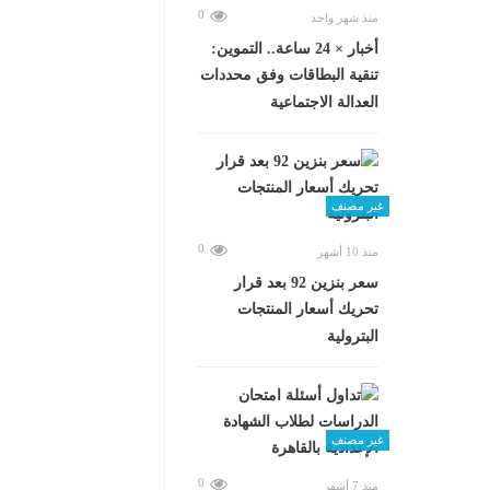
0
منذ شهر واحد
أخبار × 24 ساعة.. التموين:
تنقية البطاقات وفق محددات
العدالة الاجتماعية
غير مصنف
0
منذ 10 أشهر
سعر بنزين 92 بعد قرار
تحريك أسعار المنتجات
البترولية
غير مصنف
0
منذ 7 أشهر