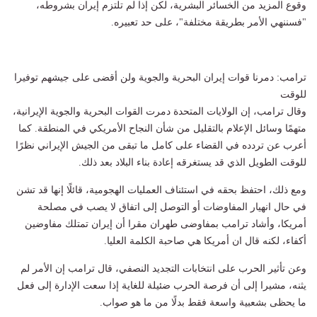
وقوع المزيد من الخسائر البشرية، لكن إذا لم تلتزم إيران بشروطه،
"فسننهي الأمر بطريقة مختلفة"، على حد تعبيره.
ترامب: دمرنا قوات إيران البحرية والجوية ولن أقضى على جيشهم توفيرا
للوقت
وقال ترامب، إن الولايات المتحدة دمرت القوات البحرية والجوية الإيرانية،
متهمًا وسائل الإعلام بالتقليل من شأن النجاح الأمريكي في المنطقة. كما
أعرب عن تردده في القضاء على كامل ما تبقى من الجيش الإيراني نظرًا
للوقت الطويل الذي قد يستغرقه إعادة بناء البلاد بعد ذلك.
ومع ذلك، احتفظ بحقه في استئناف العمليات الهجومية، قائلًا إنها قد تشن
في حال انهيار المفاوضات أو التوصل إلى اتفاق لا يصب في مصلحة
أمريكا، وأشاد ترامب بمفاوضى طهران مقرا أن إيران تمتلك مفاوضين
أكفاء، لكنه قال ان أمريكا هي صاحبة الكلمة العليا.
وعن تأثير الحرب على انتخابات التجديد النصفي، قال ترامب إن الأمر لم
يثنه، مشيرا إلى أن فرصة الحرب ضئيلة للغاية إذا سعت الإدارة إلى فعل
ما يحظى بشعبية واسعة فقط بدلًا من ما هو صواب.