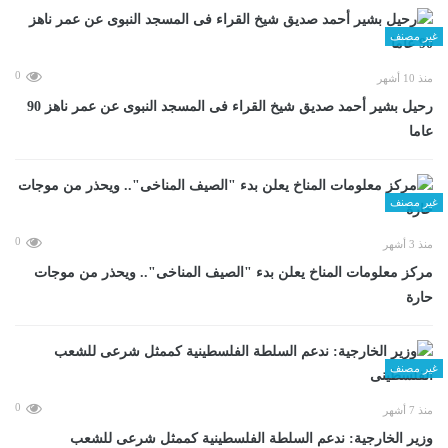
غير مصنف
0
منذ 10 أشهر
رحيل بشير أحمد صديق شيخ القراء فى المسجد النبوى عن عمر ناهز 90
عاما
غير مصنف
0
منذ 3 أشهر
مركز معلومات المناخ يعلن بدء "الصيف المناخى".. ويحذر من موجات
حارة
غير مصنف
0
منذ 7 أشهر
وزير الخارجية: ندعم السلطة الفلسطينية كممثل شرعى للشعب