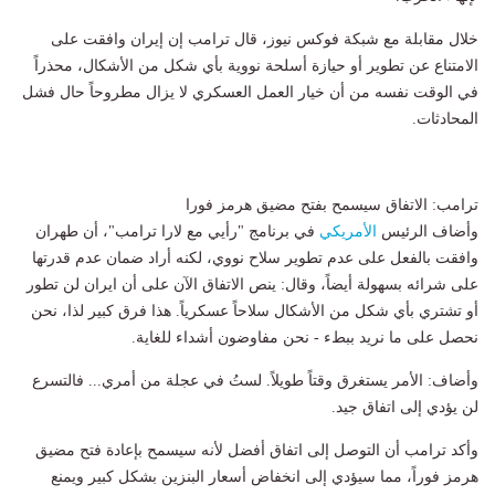
خلال مقابلة مع شبكة فوكس نيوز، قال ترامب إن إيران وافقت على
الامتناع عن تطوير أو حيازة أسلحة نووية بأي شكل من الأشكال، محذراً
في الوقت نفسه من أن خيار العمل العسكري لا يزال مطروحاً حال فشل
المحادثات.
ترامب: الاتفاق سيسمح بفتح مضيق هرمز فورا
وأضاف الرئيس
الأمريكي
في برنامج "رأيي مع لارا ترامب"، أن طهران
وافقت بالفعل على عدم تطوير سلاح نووي، لكنه أراد ضمان عدم قدرتها
على شرائه بسهولة أيضاً، وقال: ينص الاتفاق الآن على أن ايران لن تطور
أو تشتري بأي شكل من الأشكال سلاحاً عسكرياً. هذا فرق كبير لذا، نحن
نحصل على ما نريد ببطء - نحن مفاوضون أشداء للغاية.
وأضاف: الأمر يستغرق وقتاً طويلاً. لستُ في عجلة من أمري... فالتسرع
لن يؤدي إلى اتفاق جيد.
وأكد ترامب أن التوصل إلى اتفاق أفضل لأنه سيسمح بإعادة فتح مضيق
هرمز فوراً، مما سيؤدي إلى انخفاض أسعار البنزين بشكل كبير ويمنع