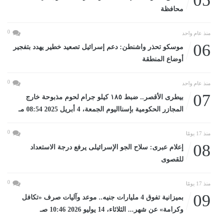
05
محافظة
0
منذ عام واحد
06
موسكو تحذر واشنطن: دعم إسرائيل تصعيد خطير يهدد بتفجير
أوضاع المنطقة
0
منذ عام واحد
07
بيطرى الأقصر.. ضبط ١٨٥ كيلو جرام لحوم مذبوحة خارج
المجازر الحكومية بإسنااليوم الجمعة، 4 أبريل 2025 08:54 مـ
0
منذ 17 يومًا
08
إعلام عبرى: سلاح الجو الإسرائيلى يرفع درجة الاستعداد
للقصوى
0
منذ 17 يومًا
09
بميزانية تفوق 4 مليارات جنيه.. موعد وآليات صرف «تكافل
وكرامة» عن شهر... الثلاثاء، 14 يوليو 2026 10:46 صـ