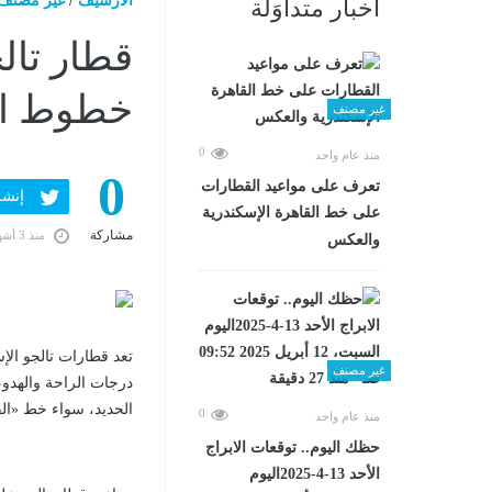
الارشيف
/
غير مصنف
أخبار متداوَلة
قطار تال
خطوط ال
غير مصنف
0
منذ عام واحد
0
تعرف على مواعيد القطارات
إنشر ف
على خط القاهرة الإسكندرية
مشاركة
منذ 3 أشهر
والعكس
تعد قطارات تالجو الإ
غير مصنف
درجات الراحة والهدوء
الحديد، سواء خط «ال
0
منذ عام واحد
حظك اليوم.. توقعات الابراج
الأحد 13-4-2025اليوم