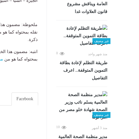
الجيزة – المنيا – اسي
العامة ويناقش مشروع
قانون العلاوات غدا
ملحوظة: مضمون هذا ا
نقله بمحتواه كما هو 
ذكرة.
غير مصنف
انتبه: مضمون هذا الخ
0
منذ شهر واحد
بمحتواه كما هو من
مص
طريقة التظلم لإعادة بطاقة
التموين المتوقفة.. اعرف
التفاصيل
Facebook
غير مصنف
10
منذ 3 أشهر
مدير منظمة الصحة العالمية