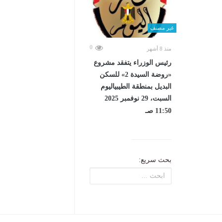
غير مصنف
0
منذ 8 أشهر
رئيس الوزراء يتفقد مشروع
«روضة السيدة 2» للسكن
البديل بمنطقة الطيبياليوم
السبت، 29 نوفمبر 2025
11:50 صـ
بحث سريع: