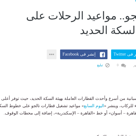
جو.. مواعيد الرحلات على
سكة الحديد
ى Twitter
إنشر فى Facebook
0
تبليغ
سبانية من أسرع وأحدث القطارات العاملة بهيئة السكة الحديد، حيث توفر أعلى
 للركاب، وينشر «
اليوم السابع
» مواعيد تشغيل قطارات تالجو على خطوط السك
قاهرة – أسوان» أو خط «القاهرة – الإسكندرية»، إضافة إلى محطات الوقوف.