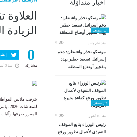
الارشيف
/
غير مصنف
أخبار متداوَلة
العلاوة 
الزيادة ا
غير مصنف
0
منذ عام واحد
0
موسكو تحذر واشنطن: دعم
إنشر ف
إسرائيل تصعيد خطير يهدد
مشاركة
منذ 3 أشهر
بتفجير أوضاع المنطقة
يترقب ملايين الموا
غير مصنف
للمعاشا
المقرر صرفها وآليات ت
0
منذ 10 أشهر
رئيس الوزراء يتابع الموقف
التنفيذى لأعمال تطوير ورفع