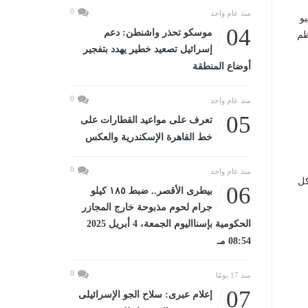
0
منذ عام واحد
يو
04
موسكو تحذر واشنطن: دعم
سنة 2019، والذي ينظم
إسرائيل تصعيد خطير يهدد بتفجير
أوضاع المنطقة
0
منذ عام واحد
05
تعرف على مواعيد القطارات على
خط القاهرة الإسكندرية والعكس
0
منذ عام واحد
 بشكل
06
بيطرى الأقصر.. ضبط ١٨٥ كيلو
جرام لحوم مذبوحة خارج المجازر
الحكومية بإسنااليوم الجمعة، 4 أبريل 2025
08:54 مـ
0
منذ 17 يومًا
07
إعلام عبرى: سلاح الجو الإسرائيلى