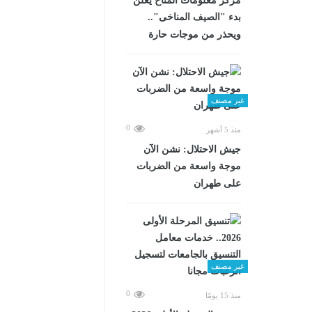
مركز معلومات المناخ يعلن
بدء "الصيف المناخى"..
ويحذر من موجات حارة
غير مصنف
0
منذ 5 أشهر
جيش الاحتلال: نشن الآن
موجة واسعة من الضربات
على طهران
غير مصنف
0
منذ 15 يومًا