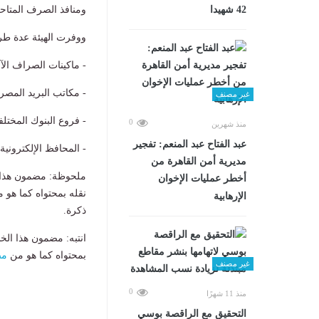
42 شهيدا
ومنافذ الصرف المتاحة
ووفرت الهيئة عدة طر
- ماكينات الصراف الآلي M
- مكاتب البريد المصر
غير مصنف
- فروع البنوك المختلف
0
منذ شهرين
عبد الفتاح عبد المنعم: تفجير
- المحافظ الإلكترونية
مديرية أمن القاهرة من
ملحوظة: مضمون هذا ا
أخطر عمليات الإخوان
نقله بمحتواه كما هو 
الإرهابية
ذكرة.
انتبه: مضمون هذا الخ
بمحتواه كما هو من
مص
غير مصنف
0
منذ 11 شهرًا
التحقيق مع الراقصة بوسي