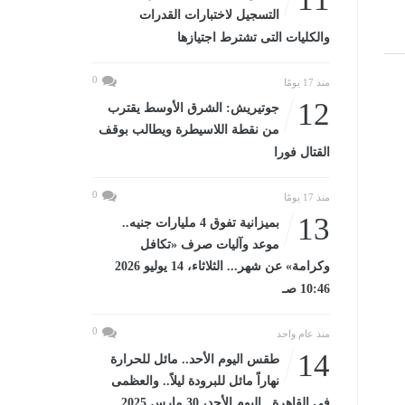
التسجيل لاختبارات القدرات
والكليات التى تشترط اجتيازها
0
منذ 17 يومًا
12
جوتيريش: الشرق الأوسط يقترب
من نقطة اللاسيطرة ويطالب بوقف
القتال فورا
0
منذ 17 يومًا
13
بميزانية تفوق 4 مليارات جنيه..
موعد وآليات صرف «تكافل
وكرامة» عن شهر... الثلاثاء، 14 يوليو 2026
10:46 صـ
0
منذ عام واحد
14
طقس اليوم الأحد.. مائل للحرارة
نهاراً مائل للبرودة ليلاً.. والعظمى
فى القاهرة...اليوم الأحد، 30 مارس 2025