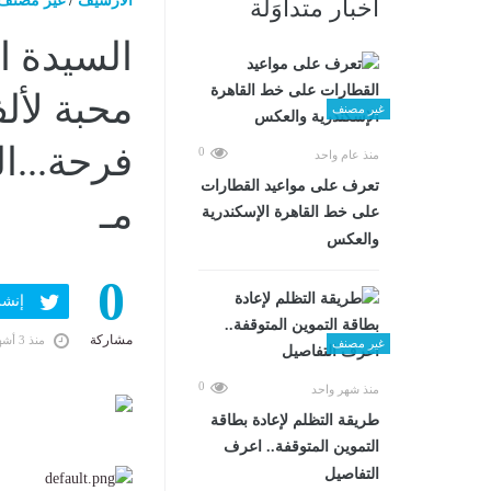
الارشيف
/
غير مصنف
أخبار متداوَلة
السيدة ا
محبة لأ
غير مصنف
0
منذ عام واحد
تعرف على مواعيد القطارات
مـ
على خط القاهرة الإسكندرية
والعكس
0
إنشر ف
مشاركة
منذ 3 أشهر
غير مصنف
0
منذ شهر واحد
طريقة التظلم لإعادة بطاقة
التموين المتوقفة.. اعرف
التفاصيل