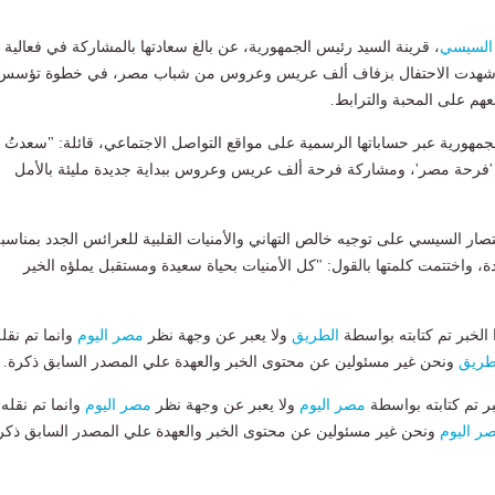
السيسي
، قرينة السيد رئيس الجمهورية، عن بالغ سعادتها بالمشاركة في فعالية
ي شهدت الاحتفال بزفاف ألف عريس وعروس من شباب مصر، في خطوة تؤسس
عهم على المحبة والترابط.
جمهورية عبر حساباتها الرسمية على مواقع التواصل الاجتماعي، قائلة: "سعدتُ
 'فرحة مصر'، ومشاركة فرحة ألف عريس وعروس ببداية جديدة مليئة بالأمل
ار السيسي على توجيه خالص التهاني والأمنيات القلبية للعرائس الجدد بمناسب
 واختتمت كلمتها بالقول: "كل الأمنيات بحياة سعيدة ومستقبل يملؤه الخير
لخبر تم كتابته بواسطة
الطريق
ولا يعبر عن وجهة نظر
مصر اليوم
وانما تم نقل
طريق
ونحن غير مسئولين عن محتوى الخبر والعهدة علي المصدر السابق ذكرة.
بر تم كتابته بواسطة
مصر اليوم
ولا يعبر عن وجهة نظر
مصر اليوم
وانما تم نقله
ر اليوم
ونحن غير مسئولين عن محتوى الخبر والعهدة علي المصدر السابق ذكر