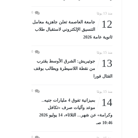
0
منذ 13 يومًا
12
جامعة العاصمة تعلن جاهزية معامل
التنسيق الإلكتروني لاستقبال طلاب
ثانوية عامة 2026
0
منذ 15 يومًا
13
جوتيريش: الشرق الأوسط يقترب
من نقطة اللاسيطرة ويطالب بوقف
القتال فورا
0
منذ 15 يومًا
14
بميزانية تفوق 4 مليارات جنيه..
موعد وآليات صرف «تكافل
وكرامة» عن شهر... الثلاثاء، 14 يوليو 2026
10:46 صـ
0