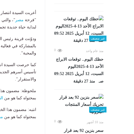
أعربت السيدة انتصار
"فرحة
مصر
"، والت
لبداية حياة جديدة تجم
ودوّنت قرينة رئيس ال
غير مصنف
بالمشاركة في فعالية
0
منذ عام واحد
والمحبة".
حظك اليوم.. توقعات الابراج
كما حرصت السيدة انتص
الأحد 13-4-2025اليوم
تأسيس أسرهم الجديدة،
السبت، 12 أبريل 2025 09:52
والاستقرار".
صـ منذ 27 دقيقة
ملحوظة: مضمون هذا ا
بمحتواه كما هو من
ال
انتبه: مضمون هذا الخ
غير مصنف
بمحتواه كما هو من
مص
0
منذ 10 أشهر
سعر بنزين 92 بعد قرار