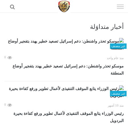
إذهب
الى
المحتوى
أخبار متداوَلة
الرئيسية
غير مصنف
0
منذ عام واحد
موسكو تحذر واشنطن: دعم إسرائيل تصعيد خطير يهدد بتفجير أوضاع
المنطقة
غير مصنف
0
منذ 10 أشهر
رئيس الوزراء يتابع الموقف التنفيذى لأعمال تطوير ورفع كفاءة بحيرة
البردويل