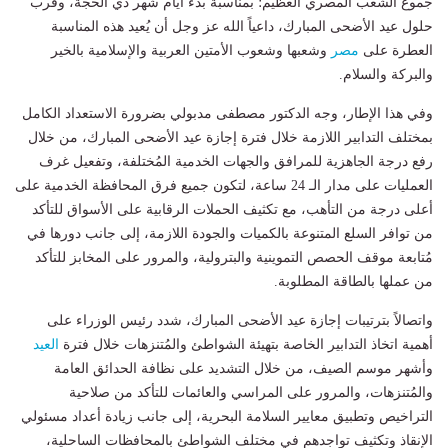
جموع الشعب المصري العظيم؛ بمناسبة بدء أيام شهر ذي الحجة، وقرب
حلول عيد الأضحى المبارك، داعياً الله عز وجل أن يُعيد هذه المناسبة
العطرة على
مصر
وشعبها وشعوب الأمتين العربية والإسلامية بالخير
والبركة والسلام.
وفي هذا الإطار، وجه الدكتور مصطفى مدبولي بضرورة الاستعداد الكامل
بمختلف التدابير اللازمة خلال فترة إجازة عيد الأضحى المبارك، من خلال
رفع درجة الجاهزية للمرافق والجهات الخدمية المُختلفة، وتفعيل غرف
العمليات على مدار الـ 24 ساعة، لتكون جميع فرق المحافظة الخدمية على
أعلى درجة من التأهب، مع تكثيف الحملات الرقابية على الأسواق للتأكد
من توافر السلع المتنوعة بالكميات والجودة اللازمة، إلى جانب دورها في
مُتابعة موقف الحصص التموينية والبترولية، والمرور على المخابز للتأكد
من عملها بالطاقة المطلوبة.
واتصالاً بترتيبات إجازة عيد الأضحى المبارك، شدد رئيس الوزراء على
أهمية اتخاذ التدابير الخاصة بتهيئة الشواطئ والمُتنزهات خلال فترة
العيد
وأشهر موسم الصيف، من خلال التشديد على نظافة الحدائق العامة
والمُتنزهات، والمرور على المراسي والعائمات للتأكد من صلاحية
التراخيص وتطبيق معايير السلامة البحرية، إلى جانب زيادة أعداد مسئولي
الإنقاذ وتكثيف تواجدهم في مختلف الشواطئ بالمحافظات الساحلية،