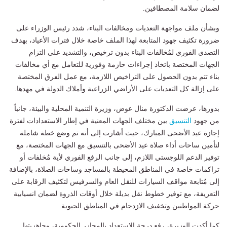
لضمان سلامة المصطافين.
وبشأن ملف مواجهة التعديات ومخالفات البناء، شدد رئيس الوزراء على
ضرورة تكثيف جهود المتابعة لهذا الملف خاصة خلال فترات الأعياد، بهدف
التصدي الفوري لمُخالفات البناء بدون ترخيص، والتشديد على التزام
الجهات المختصة باتخاذ إجراءات حازمة وفورية للتعامل مع أي مخالفات
بناء تتم بدون الحصول على التراخيص اللازمة، مع عمل الفرق المختصة
على إزالة كل التعديات على الأراضي الزراعية وأملاك الدولة في مهدها.
بدورها، عرضت الدكتورة منال عوض، وزيرة التنمية المحلية والبيئة، جانباً
من جهود
التنسيق
بين مختلف الجهات المعنية في إطار الاستعدادات لفترة
إجازة عيد الأضحى المبارك، حيث أشارت إلى أنه تم وضع خطة شاملة
لتأمين ساحات أداء صلاة عيد الأضحى بالتنسيق مع الجهات المختصة، مع
توفير الدعم اللوجستي اللازم، إلى جانب الرفع الفوري لأية مُخلفات أو
تراكمات خاصة في المناطق المحيطة بالمساجد وساحات الصلاة، بالإضافة
إلى مُتابعة مواقف السيارات للنقل العام والسرفيس لتكثيف الرقابة على
التعريفة، مع توفير خطوط نقل بديلة خلال أوقات الذروة لضمان انسيابية
حركة المواطنين وتخفيف الازدحام في المناطق الحيوية.
كما أكدت الوزيرة، رفع درجة الاستعداد بالمجازر الحكومية، وجاهزيتها