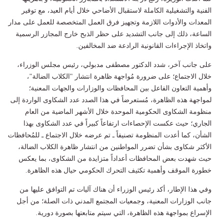
الفنية والتشغيلية الكاملة لاستقبال الأضاحي خلال أيام العيد، مع توفير
المعدات والأدوات اللازمة وتجهيز فرق العمل المتخصصة للعمل على مدار
الساعة، ذلك إلى جانب التشديد على حظر الذبح خارج المجازر الرسمية
واتخاذ الإجراءات القانونية الرادعة ضد المخالفين.
على جانب آخر، شدد الدكتور مصطفى مدبولي، رئيس مجلس الوزراء،
خلال الاجتماع؛ على ضرورة مُواجهة ظاهرة انتشار "الكلاب الضالة"،
وأهمية التعاون الفاعل بين المحافظات والوزارات والجهات المعنية؛
لمواجهة هذه الظاهرة، مُستعرضاً في هذا الصدد عدد الشكاوى الواردة إلى
منظومة الشكاوى الحكومية الموحدة خلال الأشهر الماضية من العام
الجاري؛ حيث عكست الإحصاءات ارتفاعاً كبيراً في عدد الشكاوى بهذا
الشأن، كما أعدت المنظومة تصنيفاً ـ تم عرضه خلال الاجتماع ـ للمُحافظات
الأكثر شكاوى بشأن تضرر المواطنين من انتشار ظاهرة الكلاب الضالة،
حيث شهدت بعض المحافظات أعداداً متزايدة من الشكاوى، بما يعكس
خطورة الموقف وأهمية تكثيف التحرك الحكومي حيال هذه الظاهرة.
وفي هذا الإطار، أكد رئيس الوزراء أن هناك آليات تم التوافق عليها من
جانب الوزارات المعنية، وجمعيات المجتمع المدني ذات الصلة؛ من أجل
الإسراع بمواجهة هذه الظاهرة، التي سيتم متابعتها بصورة دورية.