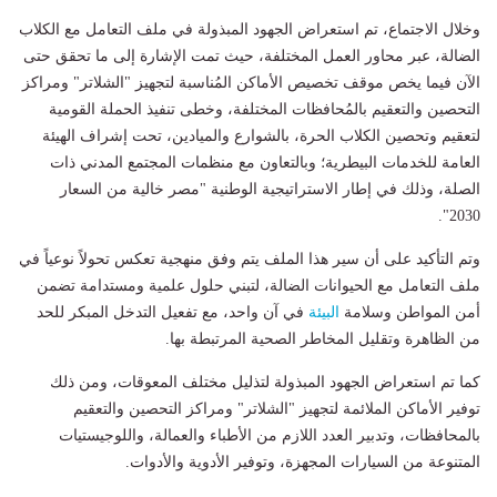
وخلال الاجتماع، تم استعراض الجهود المبذولة في ملف التعامل مع الكلاب
الضالة، عبر محاور العمل المختلفة، حيث تمت الإشارة إلى ما تحقق حتى
الآن فيما يخص موقف تخصيص الأماكن المُناسبة لتجهيز "الشلاتر" ومراكز
التحصين والتعقيم بالمُحافظات المختلفة، وخطى تنفيذ الحملة القومية
لتعقيم وتحصين الكلاب الحرة، بالشوارع والميادين، تحت إشراف الهيئة
العامة للخدمات البيطرية؛ وبالتعاون مع منظمات المجتمع المدني ذات
الصلة، وذلك في إطار الاستراتيجية الوطنية "مصر خالية من السعار
2030".
وتم التأكيد على أن سير هذا الملف يتم وفق منهجية تعكس تحولاً نوعياً في
ملف التعامل مع الحيوانات الضالة، لتبني حلول علمية ومستدامة تضمن
أمن المواطن وسلامة
البيئة
في آن واحد، مع تفعيل التدخل المبكر للحد
من الظاهرة وتقليل المخاطر الصحية المرتبطة بها.
كما تم استعراض الجهود المبذولة لتذليل مختلف المعوقات، ومن ذلك
توفير الأماكن الملائمة لتجهيز "الشلاتر" ومراكز التحصين والتعقيم
بالمحافظات، وتدبير العدد اللازم من الأطباء والعمالة، واللوجيستيات
المتنوعة من السيارات المجهزة، وتوفير الأدوية والأدوات.