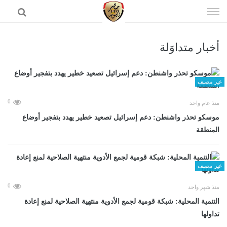
إذهب
الى
المحتوى
أخبار متداوَلة
الرئيسية
غير مصنف
0
منذ عام واحد
موسكو تحذر واشنطن: دعم إسرائيل تصعيد خطير يهدد بتفجير أوضاع
المنطقة
غير مصنف
0
منذ شهر واحد
التنمية المحلية: شبكة قومية لجمع الأدوية منتهية الصلاحية لمنع إعادة
تداولها