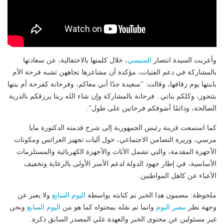
وأعربت السيدة انتصار
السيسي
، خلال كلمتها بالاحتفالية، عن سعادتها
بالمشاركة في دعم الفتيات، مؤكدة أن مشاعرها تجاههن تشبه فرحة الأم
بابنتها يوم زفافها، وقالت: "سعيدة جدًا أني معاكم، وفرحانة كفرحة أم بنتها
بتتجوز، وكلكم بناتي.. فرحانة بالمشاركة وإن شاء الله ربنا يرزقكم بالذرية
الصالحة، ودائمًا أشوفكم فرحانين على طول".
كما استمعت قرينة رئيس الجمهورية إلى شرح قدمته الدكتورة مايا
مرسي، وزيرة التضامن الاجتماعي، حول آليات تجهيز العرائس ومكونات
الأجهزة المقدمة، والتي تشمل الأثاث والأجهزة الكهربائية والمستلزمات
الأساسية، في إطار جهود الدولة لدعم الأسر الأولى بالرعاية وتخفيف
الأعباء عن كاهل المواطنين.
ملحوظة: مضمون هذا الخبر تم كتابته بواسطة
اليوم السابع
ولا يعبر عن
وجهة نظر
مصر اليوم
وانما تم نقله بمحتواه كما هو من
اليوم السابع
ونحن
غير مسئولين عن محتوى الخبر والعهدة علي المصدر السابق ذكرة.