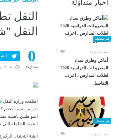
الارشيف
/
غير مصنف
أخبار متداوَلة
​النقل ت
النقل "ش
غير مصنف
0
0
منذ عام واحد
إنشر ف
أماكن وطرق سداد
مشاركة
منذ 30 يومًا
المصروفات الدراسية 2026
لطلاب المدارس.. اعرف
التفاصيل
​أطلقت وزارة النقل
في
شرايين تنمية تخدم كا
المواطنين بأهمية مش
غير مصنف
التنمية الشاملة التي تش
0
منذ عام واحد
​البنية التحتية.. الركي