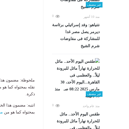
غير مصنف
0
منذ 10 أشهر
نتنياهو: وفد إسرائيلي برئاسة
ديرمر يصل مصر غدا
للمشاركة فى مفاوضات
شرم الشيخ
ملحوظة: مضمون هذا ا
نقله بمحتواه كما هو 
ذكرة.
غير مصنف
انتبه: مضمون هذا الخ
0
منذ عام واحد
بمحتواه كما هو من
مص
طقس اليوم الأحد.. مائل
للحرارة نهاراً مائل للبرودة
ليلاً.. والعظمى فى