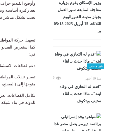
وزير الإسكان يقوم بزيارة
​وأوضح الفيديو جراف 
مفاجئة لمتابعة سير العمل
يعد ركيزة أساسية وبني
بجهاز مدينة العبوراليوم
تصب بشكل مباشر في ت
الثلاثاء، 15 أبريل 2025 05:15
مـ
​تسهيل حركة المواطني
​كما استعرض الفيديو ا
في:
دعم قطاعات الاستثمار
غير مصنف
تيسير تنقلات المواطن
0
منذ 10 أشهر
متوجهًا إلى (المصنع، 
“قدم له التعازي في وفاة
ابنه”.. ماذا حدث بـ لقاء
تكامل القطاعات: تعزي
ستيف ويتكوف
للدولة في بناء شبكة 