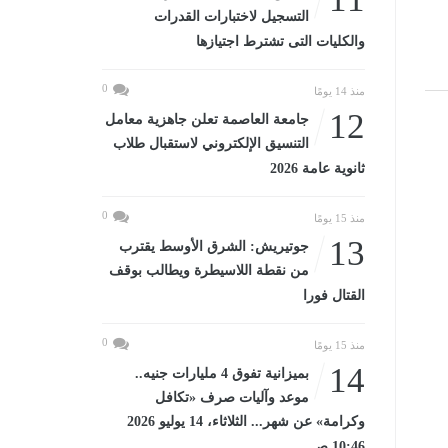
التسجيل لاختبارات القدرات
والكليات التى تشترط اجتيازها
0
منذ 14 يومًا
12
جامعة العاصمة تعلن جاهزية معامل
التنسيق الإلكتروني لاستقبال طلاب
ثانوية عامة 2026
0
منذ 15 يومًا
13
جوتيريش: الشرق الأوسط يقترب
من نقطة اللاسيطرة ويطالب بوقف
القتال فورا
0
منذ 15 يومًا
14
بميزانية تفوق 4 مليارات جنيه..
موعد وآليات صرف «تكافل
وكرامة» عن شهر... الثلاثاء، 14 يوليو 2026
10:46 صـ