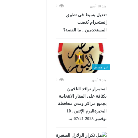
0
منذ 10 أشهر
تعديل بسيط في تطبيق
إنستجرام يُغضب
المستخدمين.. ما القصة؟
غير مصنف
0
منذ 9 أشهر
استمرار توافد الناخبين
بكثافة على المقار الانتخابية
بجميع مراكز ومدن محافظة
البحيرةاليوم الإثنين، 10
نوفمبر 2025 07:21 مـ