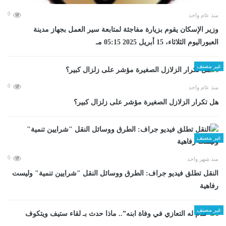
0
منذ عام واحد
وزير الإسكان يقوم بزيارة مفاجئة لمتابعة سير العمل بجهاز مدينة
العبوراليوم الثلاثاء، 15 أبريل 2025 05:15 مـ
غير مصنف
0
منذ عام واحد
هل تكرار الزلازل الصغيرة مؤشر على زلزال كبير؟
غير مصنف
0
منذ شهر واحد
​النقل تطلق فيديو جراف: الطرق ووسائل النقل "شرايين تنمية" وليست
رفاهية
غير مصنف