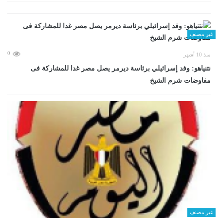
غير مصنف
0
منذ 10 أشهر
نتنياهو: وفد إسرائيلي برئاسة ديرمر يصل مصر غدا للمشاركة فى
مفاوضات شرم الشيخ
غير مصنف