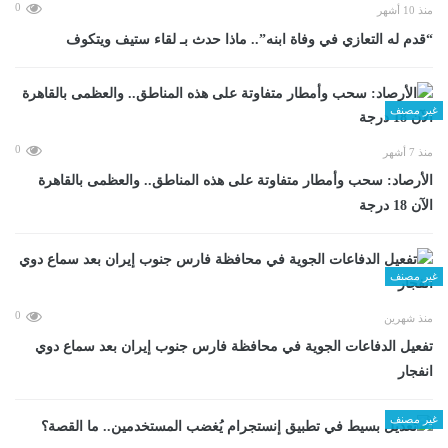
0
منذ 10 أشهر
“قدم له التعازي في وفاة ابنه”.. ماذا حدث بـ لقاء ستيف ويتكوف
غير مصنف
0
منذ 7 أشهر
الأرصاد: سحب وأمطار متفاوتة على هذه المناطق.. والعظمى بالقاهرة
الآن 18 درجة
غير مصنف
0
منذ شهرين
تفعيل الدفاعات الجوية في محافظة فارس جنوب إيران بعد سماع دوي
انفجار
غير مصنف