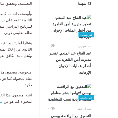
42 شهيدا
التعليمية، وتحقيق مب
وأوضحت انه لما كانت 
الثانوية تقوم على
برا
للبرنامج الدراسي منذ
نظام تعليمي دولي.
غير مصنف
ونظرا لما يتسبب فيه ق
0
منذ شهرين
الثانوي من إخلال بمتط
عبد الفتاح عبد المنعم: تفجير
ويُخل بمبدأ تكافؤ الف
مديرية أمن القاهرة من
أخطر عمليات الإخوان
ملحوظة: مضمون هذا ا
الإرهابية
نقله بمحتواه كما هو 
ذكرة.
انتبه: مضمون هذا الخ
غير مصنف
بمحتواه كما هو من
مص
0
منذ 11 شهرًا
التحقيق مع الراقصة بوسي