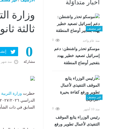
الارشيف
/
غير مصنف
أخبار متداوَلة
وزارة ال
ثالثة ثان
غير مصنف
0
منذ عام واحد
0
موسكو تحذر واشنطن: دعم
إنشر ف
إسرائيل تصعيد خطير يهدد
مشاركة
منذ شهر 
بتفجير أوضاع المنطقة
حظرت
وزارة التربية 
غير مصنف
السابق في ذات الشأن
0
منذ 10 أشهر
رئيس الوزراء يتابع الموقف
التنفيذى لأعمال تطوير ورفع