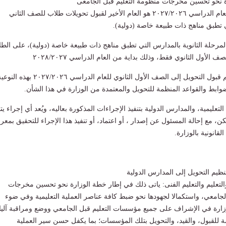
 نحو تحسين مخرجات منظومة التعليم قبل الجامعى
وشددت على اعتبار العام الدراسي ۲۰۲۷/۲۰۲٦ هو العام الأخير لقبول تحويلات طلاب للصف الثاني
ي تطبق مناهج ذات طبيعة خاصة (دولية).
المرحلة الثانوية بالمدارس التي تطبق مناهج ذات طبيعة خاصة (دولية)، على الط
ف الأول الثانوي فقط، وذلك بداية من العام الدراسي ۲۰۲۸/۲۰۲۷
- في جميع الأحوال يتم قبول التحويل إلى الصف الأول الثانوي للعام الدراسي ۲۰۲٧/٢٠٢٦ بهذه ا
وابط والقواعد المنظمة للتحويل والمعتمدة من الوزارة في هذا الشأن.
التعليمية، والمدارس الدولية بتنفيذ الإجراءات المذكورة بعاليه، ويُعد أي إجراء يت
يكن، مع إحالة المسئول عن إصدار ، أو اعتماد، أو تنفيذ هذا الإجراء للتحقيق بمعر
لقانونية بالوزارة.
نظيم التحويل إلى المدارس الدولية
والتعليم والتعليم الفنى: ياتى ذلك في إطار خطة الوزارة نحو تحسين مخرجات
لجامعي، واستكمالا لجهودها نحو ضبط كافة عناصر العملية التعليمية وفي ضوء
زارة في الإشراف على جميع مؤسسات التعليم قبل الجامعي ووضع ومراقبة آلي
ة للقبول، والقيد، والتحويل بتلك المؤسسات؛ بما يكفل حسن سير العملية