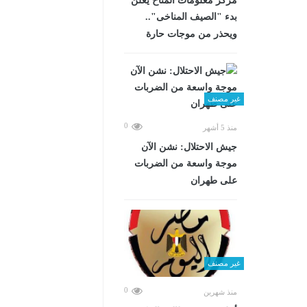
مركز معلومات المناخ يعلن
بدء "الصيف المناخى"..
ويحذر من موجات حارة
غير مصنف
0
منذ 5 أشهر
جيش الاحتلال: نشن الآن
موجة واسعة من الضربات
على طهران
غير مصنف
0
منذ شهرين