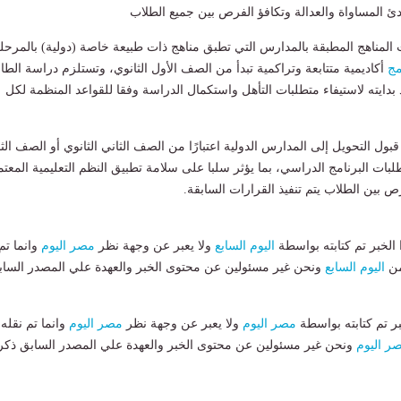
ادئ المساواة والعدالة وتكافؤ الفرص بين جميع الطلاب
المناهج المطبقة بالمدارس التي تطبق مناهج ذات طبيعة خاصة (دولية) بالمرحل
مج
أكاديمية متتابعة وتراكمية تبدأ من الصف الأول الثانوي، وتستلزم دراسة الطا
 بدايته لاستيفاء متطلبات التأهل واستكمال الدراسة وفقا للقواعد المنظمة لكل
بول التحويل إلى المدارس الدولية اعتبارًا من الصف الثاني الثانوي أو الصف الث
لبات البرنامج الدراسي، بما يؤثر سلبا على سلامة تطبيق النظم التعليمية المعتم
رص بين الطلاب يتم تنفيذ القرارات السابقة.
لخبر تم كتابته بواسطة
اليوم السابع
ولا يعبر عن وجهة نظر
مصر اليوم
وانما تم
من
اليوم السابع
ونحن غير مسئولين عن محتوى الخبر والعهدة علي المصدر الساب
بر تم كتابته بواسطة
مصر اليوم
ولا يعبر عن وجهة نظر
مصر اليوم
وانما تم نقله
ر اليوم
ونحن غير مسئولين عن محتوى الخبر والعهدة علي المصدر السابق ذكر