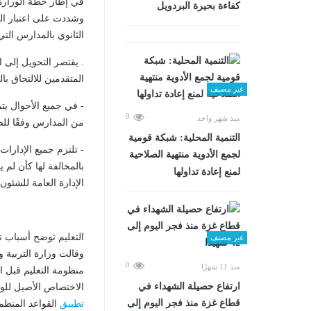
في إطار خطة الوزارة
كفاءة بحيرة البردويل
الثانوي بالمدارس الت
. يقتصر التحويل إلى 
المتقدمين للالتحاق بالص
غير مصنف
0
منذ شهر واحد
من المدارس وفقًا للض
التنمية المحلية: شبكة قومية
- تلتزم جميع الإدارات 
لجمع الأدوية منتهية الصلاحية
بالمخالفة لها كأن لم 
لمنع إعادة تداولها
الإدارة العامة للشئون ا
التعليم توضح أسباب ت
غير مصنف
وقالت وزارة التربية 
0
منذ 11 شهرًا
منظومة التعليم قبل ا
ارتفاع حصيلة الشهداء في
الاختصاص الأصيل للو
قطاع غزة منذ فجر اليوم إلى
تطبيق
القواعد المنظم