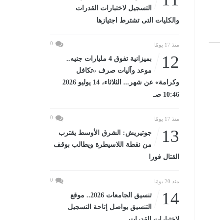
التسجيل لاختبارات القدرات
والكليات التى تشترط اجتيازها
0
منذ 17 يومًا
12
بميزانية تفوق 4 مليارات جنيه..
موعد وآليات صرف «تكافل
وكرامة» عن شهر... الثلاثاء، 14 يوليو 2026
10:46 صـ
0
منذ 17 يومًا
13
جوتيريش: الشرق الأوسط يقترب
من نقطة اللاسيطرة ويطالب بوقف
القتال فورا
0
منذ 20 يومًا
14
تنسيق الجامعات 2026.. موقع
التنسيق يواصل إتاحة التسجيل
لاختبارات القدرات