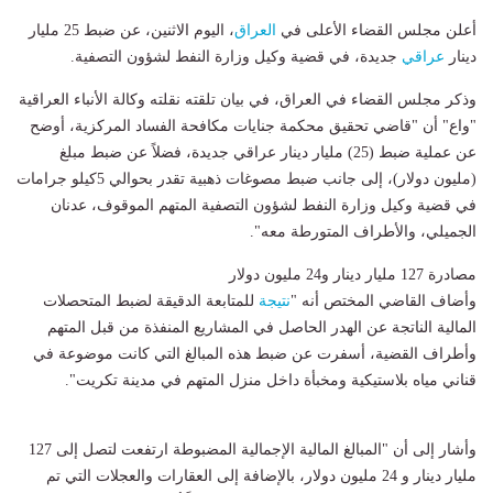
أعلن مجلس القضاء الأعلى في
العراق
، اليوم الاثنين، عن ضبط 25 مليار
دينار
عراقي
جديدة، في قضية وكيل وزارة النفط لشؤون التصفية.
وذكر مجلس القضاء في العراق، في بيان تلقته نقلته وكالة الأنباء العراقية
"واع" أن "قاضي تحقيق محكمة جنايات مكافحة الفساد المركزية، أوضح
عن عملية ضبط (25) مليار دينار عراقي جديدة، فضلاً عن ضبط مبلغ
(مليون دولار)، إلى جانب ضبط مصوغات ذهبية تقدر بحوالي 5كيلو جرامات
في قضية وكيل وزارة النفط لشؤون التصفية المتهم الموقوف، عدنان
الجميلي، والأطراف المتورطة معه".
مصادرة 127 مليار دينار و24 مليون دولار
وأضاف القاضي المختص أنه "
نتيجة
للمتابعة الدقيقة لضبط المتحصلات
المالية الناتجة عن الهدر الحاصل في المشاريع المنفذة من قبل المتهم
وأطراف القضية، أسفرت عن ضبط هذه المبالغ التي كانت موضوعة في
قناني مياه بلاستيكية ومخبأة داخل منزل المتهم في مدينة تكريت".
وأشار إلى أن "المبالغ المالية الإجمالية المضبوطة ارتفعت لتصل إلى 127
مليار دينار و 24 مليون دولار، بالإضافة إلى العقارات والعجلات التي تم