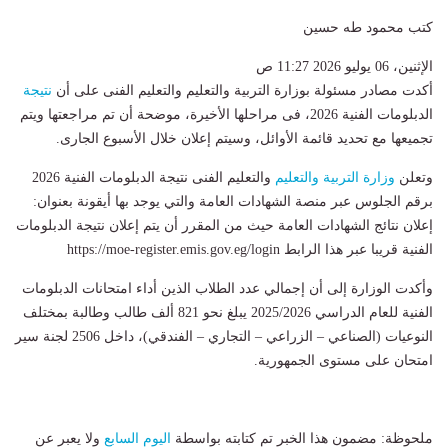
كتب محمود طه حسين
الإثنين، 06 يوليو 2026 11:27 ص
أكدت مصادر مسئولة بوزارة التربية والتعليم والتعليم الفنى على أن
نتيجة
الدبلومات الفنية 2026، فى مراحلها الأخيرة، موضحة أن تم مراجعتها ويتم
تجميعها مع تحديد قائمة الأوائل، وسيتم إعلان خلال الأسبوع الجارى.
وتعلن
وزارة التربية والتعليم
والتعليم الفنى نتيجة الدبلومات الفنية 2026
برقم الجلوس عبر منصة الشهادات العامة والتي يوجد بها أيقونة بعنوان:
إعلان نتائج الشهادات العامة حيث من المقرر أن يتم إعلان نتيجة الدبلومات
الفنية قريبا عبر هذا الرابط https://moe-register.emis.gov.eg/login
وأكدت الوزارة إلى أن إجمالي عدد الطلاب الذين أداء امتحانات الدبلومات
الفنية للعام الدراسي 2025/2026 يبلغ نحو 821 ألف طالب وطالبة بمختلف
النوعيات (الصناعي – الزراعي – التجاري – الفندقي)، داخل 2506 لجنة سير
امتحان على مستوى الجمهورية.
ملحوظة: مضمون هذا الخبر تم كتابته بواسطة
اليوم السابع
ولا يعبر عن