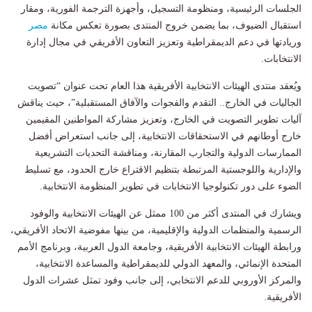
الجلسات الرئيسية، ومنظومة التسجيل، وأجهزة الترجمة الفورية، ومقار
استقبال الضيوف، بما يضمن خروج المنتدى بصورة تعكس مكانة
مصر
وريادتها في دعم الديمقراطية وتعزيز التعاون الأفريقي في مجال إدارة
الانتخابات.
ويُعقد منتدى الهيئات الانتخابية الأفريقية هذا العام تحت عنوان “تصويت
الجاليات في الخارج.. التقدم والفجوات والآفاق المستقبلية”، حيث يناقش
آليات تطوير التصويت في الخارج، وتعزيز مشاركة المواطنين المقيمين
خارج أوطانهم في الاستحقاقات الانتخابية، إلى جانب استعراض أفضل
الممارسات الدولية والتجارب المقارنة، ومناقشة التحديات التشريعية
والإدارية واللوجستية المرتبطة بتنظيم الاقتراع خارج الحدود، مع تسليط
الضوء على دور تكنولوجيا الانتخابات في تطوير المنظومة الانتخابية.
ويشارك في المنتدى أكثر من 100 ممثل عن الهيئات الانتخابية والوفود
الرسمية والمنظمات الدولية والإقليمية، من بينها مفوضية الاتحاد الأفريقي،
ورابطة الهيئات الانتخابية الأفريقية، وجامعة الدول العربية، وبرنامج الأمم
المتحدة الإنمائي، والمعهد الدولي للديمقراطية والمساعدة الانتخابية،
والمركز الأوروبي للدعم الانتخابي، إلى جانب وفود تمثل عشرات الدول
الأفريقية.