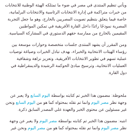
ويأتي تنظيم المنتدى في مصر في ضوء ما تمتلكه الهيئة الوطنية للانتخابات
من خبرات متراكمة في إدارة الانتخابات الرئاسية والانتخابات البرلمانية،
خاصة فيما يتعلق بتنظيم تصويت المصريين بالخارج، وهو ما جعل التجربة
المصرية نموذجًا رائدًا داخل القارة الأفريقية في تمكين المواطنين
المقيمين بالخارج من ممارسة حقهم الدستوري في المشاركة السياسية.
ومن المقرر أن يشهد المنتدى جلسات متخصصة وحوارات موسعة بين
رؤساء الهيئات الانتخابية والخبراء، بهدف تبادل الخبرات وصياغة توصيات
عملية تسهم في تطوير الانتخابات الأفريقية، وتعزيز نزاهة وشفافية
العمليات الانتخابية، وترسيخ مبادئ الحوكمة الرشيدة والديمقراطية في
دول القارة.
ملحوظة: مضمون هذا الخبر تم كتابته بواسطة
اليوم السابع
ولا يعبر عن
وجهة نظر
مصر اليوم
وانما تم نقله بمحتواه كما هو من
اليوم السابع
ونحن
غير مسئولين عن محتوى الخبر والعهدة علي المصدر السابق ذكرة.
انتبه: مضمون هذا الخبر تم كتابته بواسطة
مصر اليوم
ولا يعبر عن وجهة
نظر
مصر اليوم
وانما تم نقله بمحتواه كما هو من
مصر اليوم
ونحن غير