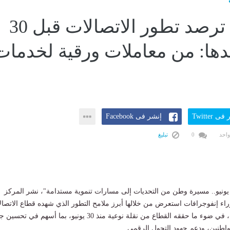
الحكومة ترصد تطور الاتصالات قبل 30
عدها: من معاملات ورقية لخدمات
ى Twitter
إنشر فى Facebook
واحد
0
تبليغ
ي إطار سلسلة "30 يونيو.. مسيرة وطن من التحديات إلى مسارات تنموية مستدامة"، نشر المركز
اء إنفوجرافات استعرض من خلالها أبرز ملامح التطور الذي شهده قطاع الاتصال
وتكنولوجيا المعلومات، في ضوء ما حققه القطاع من نقلة نوعية منذ 30 يونيو، بما أسهم في 
واطنين، ودعم جهود التحول الرقمي.