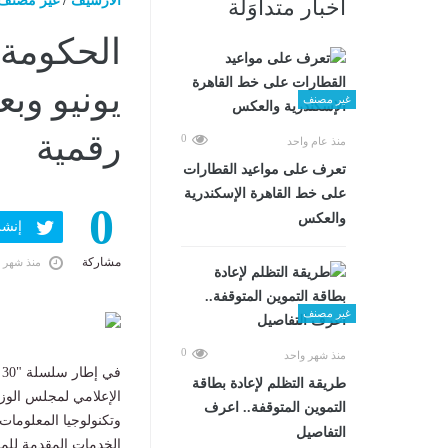
الارشيف
/
غير مصنف
أخبار متداوَلة
يونيو وب
غير مصنف
رقمية
0
منذ عام واحد
تعرف على مواعيد القطارات
على خط القاهرة الإسكندرية
0
والعكس
إنشر ف
مشاركة
منذ شهر 
غير مصنف
0
منذ شهر واحد
ف
طريقة التظلم لإعادة بطاقة
الإعلامي لمجلس الوزر
التموين المتوقفة.. اعرف
التفاصيل
الخدمات المقدمة للم