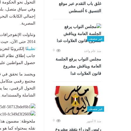
التحول نحو الحكومة ال
غلق باب التقدم عبر موقع
التنسيق 6 أغسطس
المصرية.
وتناولت الإنفوجرافات
غير مصنف
2014 حتى الآن، حيث تم إتاحة 240 خدمة حكومية رقمية عبر منصة "
تطبيق
0
منذ عام واحد
مجلس النواب يرفع الجلسة
حصول المواطنين عليه
العامة ويناقش مشروع
قانون العلاوات غدا
مجتمع رقمي متكامل، م
التحول الرقمي، بما ي
الشاملة والمستدامة.
غير مصنف
0
ملحوظة: مضمون هذا ا
منذ 8 أشهر
نقله بمحتواه كما هو 
رئيس الوزراء يتفقد مشروع