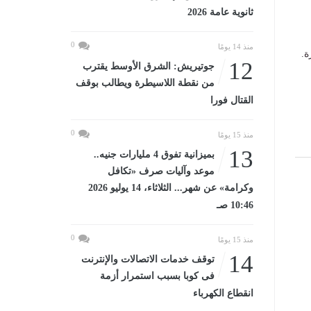
ثانوية عامة 2026
0
منذ 14 يومًا
ة.
12
جوتيريش: الشرق الأوسط يقترب
من نقطة اللاسيطرة ويطالب بوقف
القتال فورا
0
منذ 15 يومًا
13
بميزانية تفوق 4 مليارات جنيه..
موعد وآليات صرف «تكافل
وكرامة» عن شهر... الثلاثاء، 14 يوليو 2026
10:46 صـ
0
منذ 15 يومًا
14
توقف خدمات الاتصالات والإنترنت
فى كوبا بسبب استمرار أزمة
انقطاع الكهرباء