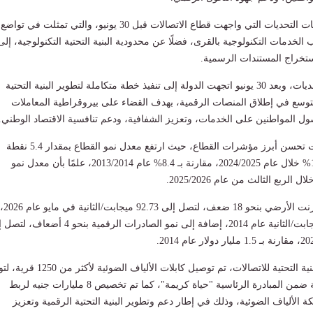
وتستعرض الإنفوجرافات التحديات التي واجهت قطاع الاتصالات قبل 30 يونيو، والتي تمثلت في تواضع
الخدمات التكنولوجية بالقرى، فضلًا عن محدودية البنية التحتية التكنولوجية، إلى
خراج المستندات الرسمية.
وفي مواجهة هذه التحديات، وبعد 30 يونيو اتجهت الدولة إلى تنفيذ خطة متكاملة لتطوير البنية التحتية
توسع في إطلاق المنصات الرقمية، بهدف القضاء على بيروقراطية المعاملات
ل المواطنين على الخدمات، وتعزيز الشفافية، ودعم تنافسية الاقتصاد الوطني.
وأظهرت الإنفوجرافات تحسن أبرز مؤشرات القطاع، حيث ارتفع معدل نمو القطاع بمقدار 5.4 نقطة
مئوية، ليصل إلى 13.8% خلال عام 2024/2025، مقارنة بـ 8.4% عام 2013/2014، علمًا بأن معدل نمو
كما زادت سرعة الإنترنت الأرضي بنحو 18 ضعف، لتصل إلى 92.73 ميجابت/الثانية في مايو عام 2026،
مقارنة بأقل من 5 ميجابت/الثانية عام 2014، إضافة إلى نمو الصادرات الرقمية بنحو 4 
أما على صعيد دعم البنية التحتية للاتصالات، تم توصيل كابلات الألياف الضوئي
الإنترنت فائق السرعة ضمن المبادرة الرئاسية "حياة كريمة"، كما تم تخصيص 8 مليارات جنيه لربط
ة الألياف الضوئية، وذلك في إطار دعم وتطوير البنية التحتية الرقمية وتعزيز