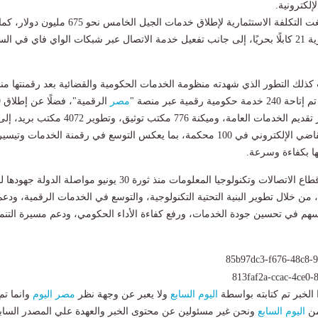
إلكترونية.
وفي سياق متصل، بلغت التكلفة الاستثمارية لإطلاق خدمات الجيل الخامس نحو 675 ملي
إجمالي الكابلات البحرية 21 كابلًا بحريًا، إلى جانب تفعيل خدمة الاتصال عبر شبكات الواي فاي في ا
 كذلك التطور الذي شهدته منظومة الخدمات الحكومية والقضائية بعد رقمنتها منذ
مصر
الرقمية"، فضلًا عن إطلاق 19
ًا إلكترونيًا لتعزيز تقديم الخدمات العامة، وميكنة 776 مكتب توثيق، وتطوير 4072 مكتب بريد، 
جانب إطلاق نظام التقاضي الإلكتروني في 100 محكمة، بما يعكس التوسع في رقمنة الخدمات وتيسي
ا بكفاءة وسرعة.
ويجسد ما تحقق في قطاع الاتصالات وتكنولوجيا المعلومات منذ ثورة 30 يونيو مواصلة الدولة جهو
ن خلال تطوير البنية التحتية التكنولوجية، والتوسع في الخدمات الرقمية، ودعم
سهم في تحسين جودة الخدمات، ورفع كفاءة الأداء الحكومي، ودعم مسيرة التنم
لخبر تم كتابته بواسطة
اليوم السابع
ولا يعبر عن وجهة نظر
مصر اليوم
وانما تم
من
اليوم السابع
ونحن غير مسئولين عن محتوى الخبر والعهدة علي المصدر الساب