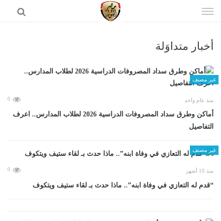
إذهب
الى
المحتوى
أخبار متداوَلة
الرئيسية
غير مصنف
0
منذ عام واحد
أماكن وطرق سداد المصروفات الدراسية 2026 لطلاب المدارس.. اعرف
التفاصيل
غير مصنف
0
منذ 10 أشهر
“قدم له التعازي في وفاة ابنه”.. ماذا حدث بـ لقاء ستيف ويتكوف