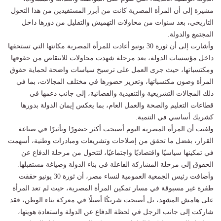
مشيرة إلى أن المرأة المصرية كانت من أبرز المستفيدين من هذا التحول
التاريخي، بعد سنوات من محاولات التهميش والتقليل من دورها داخل
المجتمع والدولة.
وأشارت إلى أن ثورة 30 يونيو أعادت للمرأة المصرية مكانتها التي تستحقها
داخل مؤسسات الدولة، بعد مرحلة شهدت محاولات للانتقاص من حقوقها
ومكتسباتها، حيث جرى العمل على ترسيخ سياسات واضحة لحماية حقوق
المرأة وصون مكتسباتها، وتعزيز حضورها في مختلف المجالات، بما في
ذلك المجالات التشريعية والتنفيذية والقضائية، إلى جانب دعمها في
قطاعات التعليم والصحة والعمل العام، بما يعكس إيمان الدولة بدورها
كشريك أساسي في التنمية.
ولفتت أن المرأة المصرية اليوم أصبحت أكثر حضورًا وتأثيرًا في صناعة
القرار، بفضل ما تحقق من إصلاحات وتشريعات ومبادرات وطنية، أسهمت
في تمكينها سياسيًا واقتصاديًا واجتماعيًا، لتتحول من مرحلة الدفاع عن
الحقوق إلى مرحلة المشاركة الفاعلة في بناء الدولة وصياغة مستقبلها.
وأضافت رئيس الجمعية العمومية لنساء مصر، أن ثورة 30 يونيو حققت
طفرة غير مسبوقة في مسار تمكين المرأة المصرية، حيث لم تعد المرأة
على هامش المشهد، بل أصبحت شريكًا أصيلًا في معركة بناء الوطن، فقد
شاركت إلى جانب الرجل في لحظة الدفاع عن الدولة واستعادة هويتها،