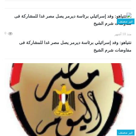
غير مصنف
0
منذ 10 أشهر
نتنياهو: وفد إسرائيلي برئاسة ديرمر يصل مصر غدا للمشاركة فى
مفاوضات شرم الشيخ
غير مصنف