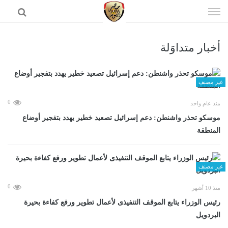
إذهب
الى
المحتوى
أخبار متداوَلة
الرئيسية
غير مصنف
0
منذ عام واحد
موسكو تحذر واشنطن: دعم إسرائيل تصعيد خطير يهدد بتفجير أوضاع
المنطقة
غير مصنف
0
منذ 10 أشهر
رئيس الوزراء يتابع الموقف التنفيذى لأعمال تطوير ورفع كفاءة بحيرة
البردويل