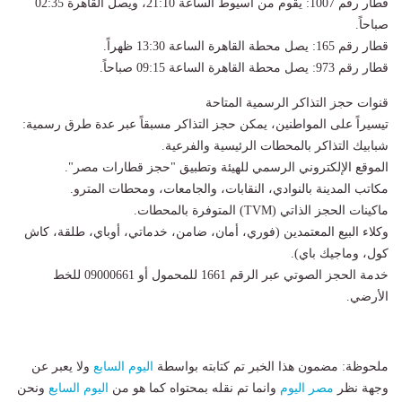
قطار رقم 1007: يقوم من أسيوط الساعة 21:10، ويصل القاهرة 02:35
صباحاً.
قطار رقم 165: يصل محطة القاهرة الساعة 13:30 ظهراً.
قطار رقم 973: يصل محطة القاهرة الساعة 09:15 صباحاً.
قنوات حجز التذاكر الرسمية المتاحة
تيسيراً على المواطنين، يمكن حجز التذاكر مسبقاً عبر عدة طرق رسمية:
شبابيك التذاكر بالمحطات الرئيسية والفرعية.
الموقع الإلكتروني الرسمي للهيئة وتطبيق "حجز قطارات مصر".
مكاتب المدينة بالنوادي، النقابات، والجامعات، ومحطات المترو.
ماكينات الحجز الذاتي (TVM) المتوفرة بالمحطات.
وكلاء البيع المعتمدين (فوري، أمان، ضامن، خدماتي، أوباي، طلقة، كاش
كول، وماجيك باي).
خدمة الحجز الصوتي عبر الرقم 1661 للمحمول أو 09000661 للخط
الأرضي.
ملحوظة: مضمون هذا الخبر تم كتابته بواسطة
اليوم السابع
ولا يعبر عن
وجهة نظر
مصر اليوم
وانما تم نقله بمحتواه كما هو من
اليوم السابع
ونحن