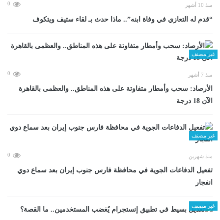
0
منذ 10 أشهر
“قدم له التعازي في وفاة ابنه”.. ماذا حدث بـ لقاء ستيف ويتكوف
غير مصنف
0
منذ 7 أشهر
الأرصاد: سحب وأمطار متفاوتة على هذه المناطق.. والعظمى بالقاهرة
الآن 18 درجة
غير مصنف
0
منذ شهرين
تفعيل الدفاعات الجوية في محافظة فارس جنوب إيران بعد سماع دوي
انفجار
غير مصنف