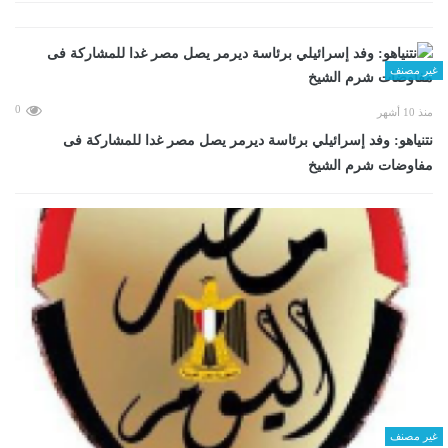
غير مصنف
0
منذ 10 أشهر
نتنياهو: وفد إسرائيلي برئاسة ديرمر يصل مصر غدا للمشاركة فى
مفاوضات شرم الشيخ
غير مصنف