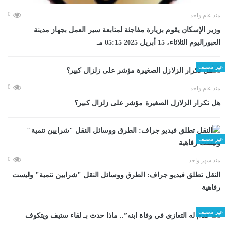
0
منذ عام واحد
وزير الإسكان يقوم بزيارة مفاجئة لمتابعة سير العمل بجهاز مدينة
العبوراليوم الثلاثاء، 15 أبريل 2025 05:15 مـ
غير مصنف
0
منذ عام واحد
هل تكرار الزلازل الصغيرة مؤشر على زلزال كبير؟
غير مصنف
0
منذ شهر واحد
​النقل تطلق فيديو جراف: الطرق ووسائل النقل "شرايين تنمية" وليست
رفاهية
غير مصنف