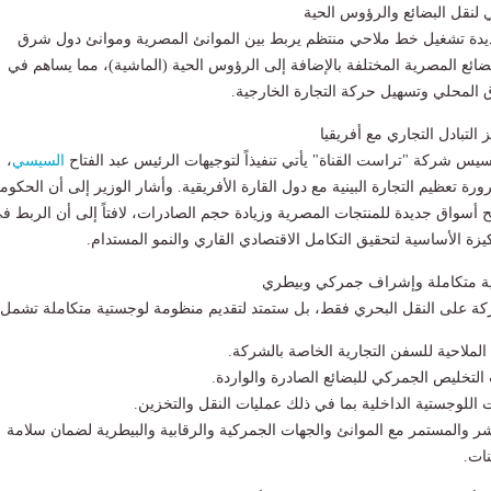
لنقل البضائع والرؤوس الحية
يدة تشغيل خط ملاحي منتظم يربط بين الموانئ المصرية وموانئ دول شرق
بضائع المصرية المختلفة بالإضافة إلى الرؤوس الحية (الماشية)، مما يساهم في
 المحلي وتسهيل حركة التجارة الخارجية.
 التبادل التجاري مع أفريقيا
أسيس شركة "تراست القناة" يأتي تنفيذاً لتوجيهات الرئيس عبد الفتاح
السيسي
،
ة تعظيم التجارة البينية مع دول القارة الأفريقية. وأشار الوزير إلى أن الحكوم
بفتح أسواق جديدة للمنتجات المصرية وزيادة حجم الصادرات، لافتاً إلى أن الربط ف
يزة الأساسية لتحقيق التكامل الاقتصادي القاري والنمو المستدام.
ة متكاملة وإشراف جمركي وبيطري
ركة على النقل البحري فقط، بل ستمتد لتقديم منظومة لوجستية متكاملة تشمل:
ة الملاحية للسفن التجارية الخاصة بالشركة.
ت التخليص الجمركي للبضائع الصادرة والواردة.
ت اللوجستية الداخلية بما في ذلك عمليات النقل والتخزين.
ر والمستمر مع الموانئ والجهات الجمركية والرقابية والبيطرية لضمان سلامة
ات.