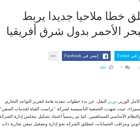
 خطا ملاحيا جديدا يربط
بحر الأحمر بدول شرق أفريقيا
ى Twitter
إنشر فى Facebook
ن
0
تبليغ
كامل الوزير،
وزير
النقل، عن بدء خطوات تنفذية هامة لتعزيز التواجد التجاري
سمراء، حيث شهدت الجمعية التأسيسية لشركة "تراست القناة لخدمات السفن"
النظام الأساسي للمساهمين. كما تم رسمياً اعتماد تشكيل مجلس إدارة الشركة
قانوني ومراقب الحسابات، لتنطلق الشركة نحو إدارة وتشغيل سفن تجارية ذات