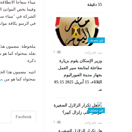
​ميناء سفاجا الانطلاقة
55 دقيقة
​وفيما يخص الموانئ 
الشركة في "ميناء سفا
في الرسو بكافة موانئ
غير مصنف
ملحوظة: مضمون هذا ا
0
منذ عام واحد
نقله بمحتواه كما هو 
ذكرة.
وزير الإسكان يقوم بزيارة
مفاجئة لمتابعة سير العمل
انتبه: مضمون هذا الخ
بجهاز مدينة العبوراليوم
بمحتواه كما هو من
مص
الثلاثاء، 15 أبريل 2025 05:15
مـ
غير مصنف
Facebook
0
منذ عام واحد
هل تكرار الزلازل الصغيرة