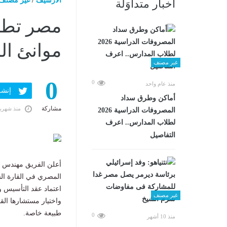
الارشيف
/
غير مصنف
أخبار متداوَلة
مصر تطلق
موانئ ال
غير مصنف
0
0
منذ عام واحد
إنشر ف
أماكن وطرق سداد
مشاركة
منذ شهري
المصروفات الدراسية 2026
لطلاب المدارس.. اعرف
التفاصيل
​أعلن الفريق مهندس 
المصري في القارة ال
اعتماد عقد التأسيس و
غير مصنف
واختيار مستشارها ال
طبيعة خاصة.
0
منذ 10 أشهر