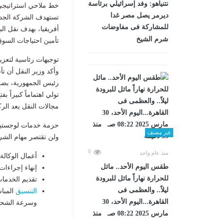
نتنياهو: وفد إسرائيلي برئاسة
​خط ملاحي استراتيجي 
ديرمر يصل مصر غدا
​تستهدف الشركة الجد
للمشاركة فى مفاوضات
أفريقيا، بهدف نقل ال
شرم الشيخ
تأمين احتياجات السوق
​توجيهات رئاسية لتعزيز
​وأكد وزير النقل أن ت
رئيس الجمهورية، بضرور
تولي اهتماماً كبيراً 
مجالات النقل يعد الرك
​حزمة خدمات لوجستي
غير مصنف
​ولن تقتصر مهام الش
0
منذ عام واحد
​أعمال الوكال
طقس اليوم الأحد.. مائل
​إنهاء إجراءا
للحرارة نهاراً مائل للبرودة
​تقديم الخدما
ليلاً.. والعظمى فى
التنسيق
المباش
القاهرة...اليوم الأحد، 30
وسرعة الشحن
مارس 2025 08:22 صـ منذ