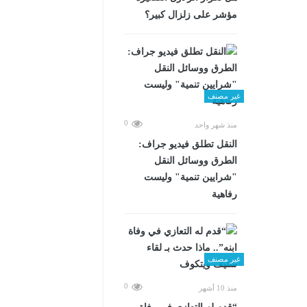
مؤشر على زلزال كبير؟
غير مصنف
0
منذ شهر واحد
​النقل تطلق فيديو جراف:
الطرق ووسائل النقل
"شرايين تنمية" وليست
رفاهية
غير مصنف
0
منذ 10 أشهر