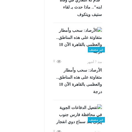
“قدم له التعازي في وفاة
ابنه”.. ماذا حدث بـ لقاء
ستيف ويتكوف
غير مصنف
0
منذ 7 أشهر
الأرصاد: سحب وأمطار
متفاوتة على هذه المناطق..
والعظمى بالقاهرة الآن 18
درجة
غير مصنف
0
منذ شهرين