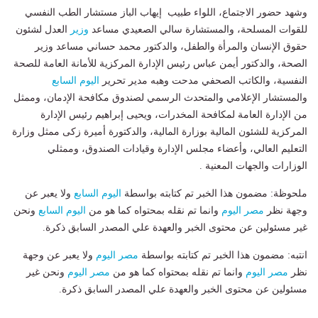
وشهد حضور الاجتماع، اللواء طبيب إيهاب الباز مستشار الطب النفسي
للقوات المسلحة، والمستشارة سالي الصعيدي مساعد
وزير
العدل لشئون
حقوق الإنسان والمرأة والطفل، والدكتور محمد حساني مساعد وزير
الصحة، والدكتور أيمن عباس رئيس الإدارة المركزية للأمانة العامة للصحة
النفسية، والكاتب الصحفي مدحت وهبه مدير تحرير
اليوم السابع
والمستشار الإعلامي والمتحدث الرسمي لصندوق مكافحة الإدمان، وممثل
من الإدارة العامة لمكافحة المخدرات، ويحيى إبراهيم رئيس الإدارة
المركزية للشئون المالية بوزارة المالية، والدكتورة أميرة زكى ممثل وزارة
التعليم العالي، وأعضاء مجلس الإدارة وقيادات الصندوق، وممثلي
الوزارات والجهات المعنية .
ملحوظة: مضمون هذا الخبر تم كتابته بواسطة
اليوم السابع
ولا يعبر عن
وجهة نظر
مصر اليوم
وانما تم نقله بمحتواه كما هو من
اليوم السابع
ونحن
غير مسئولين عن محتوى الخبر والعهدة علي المصدر السابق ذكرة.
انتبه: مضمون هذا الخبر تم كتابته بواسطة
مصر اليوم
ولا يعبر عن وجهة
نظر
مصر اليوم
وانما تم نقله بمحتواه كما هو من
مصر اليوم
ونحن غير
مسئولين عن محتوى الخبر والعهدة علي المصدر السابق ذكرة.