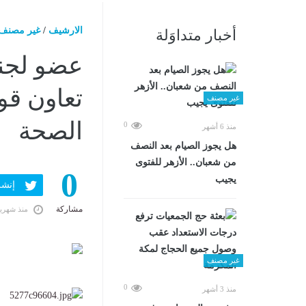
الارشيف
/
غير مصنف
أخبار متداوَلة
عضو لجنة
تعاون قو
غير مصنف
الصحة
0
منذ 6 أشهر
هل يجوز الصيام بعد النصف
من شعبان.. الأزهر للفتوى
0
يجيب
إنشر ف
مشاركة
منذ شهري
غير مصنف
0
منذ 3 أشهر