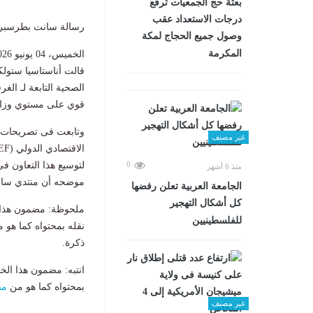
بعثة حج الجمعيات ترفع
درجات الاستعداد عقب
رسالة سانت بطرسبرج
وصول جميع الحجاج لمكة
المكرمة
الخميس، 04 يونيو 2026 01:25 م
قالت أناستاسيا ستولك
الصحية التابعة لـ الغ
قوي على مستوي وزار
وتابعت فى تصريحات 
غير مصنف
لتوسيع هذا التعاون 
0
منذ 6 أشهر
موضحه أن منتدي سانت
الجامعة العربية تعلن رفضها
كل أشكال التهجير
ملحوظة: مضمون هذا ا
للفلسطينيين
نقله بمحتواه كما هو 
ذكرة.
انتبه: مضمون هذا الخ
بمحتواه كما هو من
مص
غير مصنف