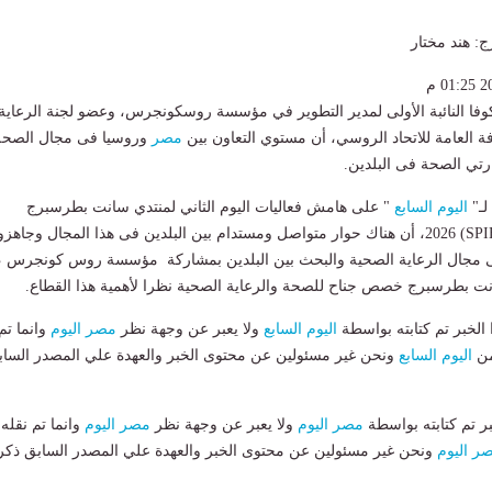
: هند مختار
وفا النائبة الأولى لمدير التطوير في مؤسسة روسكونجرس، وعضو لجنة الرعاية
رفة العامة للاتحاد الروسي، أن مستوي التعاون بين
مصر
وروسيا فى مجال الصحة
تي الصحة فى البلدين.
لـ"
اليوم السابع
" على هامش فعاليات اليوم الثاني لمنتدي سانت بطرسبرج
الاقتصادي الدولي (SPIEF) 2026، أن هناك حوار متواصل ومستدام بين البلدين فى هذا المجال وجاهز
فى مجال الرعاية الصحية والبحث بين البلدين بمشاركة مؤسسة روس كونجرس ،
 بطرسبرج خصص جناح للصحة والرعاية الصحية نظرا لأهمية هذا القطاع.
لخبر تم كتابته بواسطة
اليوم السابع
ولا يعبر عن وجهة نظر
مصر اليوم
وانما تم
من
اليوم السابع
ونحن غير مسئولين عن محتوى الخبر والعهدة علي المصدر الساب
بر تم كتابته بواسطة
مصر اليوم
ولا يعبر عن وجهة نظر
مصر اليوم
وانما تم نقله
ر اليوم
ونحن غير مسئولين عن محتوى الخبر والعهدة علي المصدر السابق ذكر