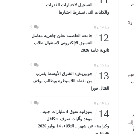
م
التسجيل لاختبارات القدرات
والكليات التى تشترط اجتيازها
ولا
0
منذ 14 يومًا
12
جامعة العاصمة تعلن جاهزية معامل
التنسيق الإلكتروني لاستقبال طلاب
ثانوية عامة 2026
0
منذ 15 يومًا
13
جوتيريش: الشرق الأوسط يقترب
حجم
من نقطة اللاسيطرة ويطالب بوقف
ت
القتال فورا
0
منذ 16 يومًا
14
بميزانية تفوق 4 مليارات جنيه..
موعد وآليات صرف «تكافل
إلى
وكرامة» عن شهر... الثلاثاء، 14 يوليو 2026
10:46 صـ