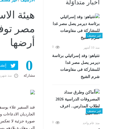
الارشيف
/
غير مصنف
أخبار متداوَلة
هيئة الاس
مصر توفر
غير مصنف
أرضها
0
منذ 10 أشهر
نتنياهو: وفد إسرائيلي برئاسة
0
ديرمر يصل مصر غدا
إنشر ف
للمشاركة فى مفاوضات
مشاركة
منذ شهري
شرم الشيخ
فند السفير علاء يوس
غير مصنف
الجارديان الادعاءات وا
صورة جزئية لا تعكس ا
0
منذ عام واحد
إلى مغادرة بلادهم ب