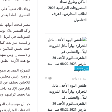
أماكن وطرق سداد
المصروفات الدراسية 2026
وجاء ذلك تعقيباً على 
لطلاب المدارس.. اعرف
القسري.. لماذا يغادر 
التفاصيل
مصر فتحت أبوابها للس
وأكد السفير علاء يوس
وإقليمية متزايدة، كما
حيث يعيش الملايين م
والاستثمار، ومن بين
مع هذه الأزمة انطلق دا
غير مصنف
النموذج المصري يدمج
وأوضح رئيس مجلس ادار
0
منذ عام واحد
اللاجئين يختلف عن ال
طقس اليوم الأحد.. مائل
للنازحين الإقامة داخ
للحرارة نهاراً مائل للبرودة
بما يحفظ كرامتهم ويس
ليلاً.. والعظمى فى
القاهرة...اليوم الأحد، 30
كما أن مؤسسات الدولة 
مارس 2025 08:22 صـ منذ
التدفقات المتزايدة م