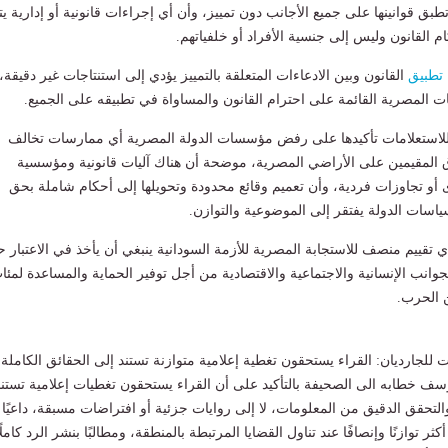
ق قوانينها على جميع الأجانب دون تمييز، وأن أي إجراءات قانونية أو إدارية يت
ام القانون وليس إلى جنسية الأفراد أو خلفياتهم.
تطبيق
القانون وبين الادعاءات المتعلقة بالتمييز يؤدي إلى استنتاجات غير دقيقة، 
المصرية القائمة على احترام القانون والمساواة في تطبيقه على الجميع.
 للاستعلامات تأكيدها على رفض مؤسسات الدولة المصرية أي ممارسات تخالف
 المقيمين على الأراضي المصرية، موضحة أن هناك آليات قانونية ومؤسسية
أو تجاوزات فردية، وأن تعميم وقائع محدودة وتحويلها إلى أحكام شاملة بحق
اسات الدولة يفتقر إلى الموضوعية والتوازن.
ي تقييم منصف للاستجابة المصرية للأزمة السودانية ينبغي أن يأخذ في الاعتبار 
وانب الإنسانية والاجتماعية والاقتصادية من أجل توفير الحماية والمساعدة لمئا
ن الحرب.
 للجارديان: القراء يستحقون تغطية إعلامية متوازنة تستند إلى الحقائق الكاملة
وسف خطابه الى الصحيفة بالتأكيد على أن القراء يستحقون تغطيات إعلامية تستند
التحقق الدقيق من المعلومات، لا إلى روايات جزئية أو افتراضات مسبقة، داعيًا 
ر توازنًا وإنصافًا عند تناول القضايا المرتبطة بالمنطقة، ومطالبًا بنشر الرد كاملًا