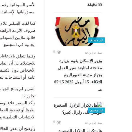
55 دقيقة
للأسر السودانية رغم 
بمسؤولياتها الإنسانية 
كما لفت السفير علاء 
ظروف الأزمة الراهنة،
خلالها ملايين السود
غير مصنف
إيجابية في المجتمع.
0
منذ عام واحد
وفيما يتعلق بالادعاءا
وزير الإسكان يقوم بزيارة
للاستعلامات، أن الم
مفاجئة لمتابعة سير العمل
الأشخاص دون الكشف عن
بجهاز مدينة العبوراليوم
عامة أو استنتاجات تت
الثلاثاء، 15 أبريل 2025 05:15
التقرير لم يمنح الجه
مـ
تجاوزات
وأكد السفير علاء يو
نظرها أو توضيح الحقائ
غير مصنف
الاحتياجات التعليمية 
0
منذ عام واحد
وأوضح أن بعض الحالات 
هل تكرار الزلازل الصغيرة