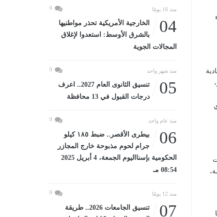
0
منذ 16 يومًا
04
الخارجية الأمريكية تحذر مواطنيها
بالشرق الأوسط: استعدوا لإغلاق
المجالات الجوية
0
صادية
منذ شهر واحد
05
،
تنسيق الثانوى العام 2027.. اعرف
درجات القبول في 13 محافظة
ي
0
منذ عام واحد
06
بيطرى الأقصر.. ضبط ١٨٥ كيلو
جرام لحوم مذبوحة خارج المجازر
الحكومية بإسنااليوم الجمعة، 4 أبريل 2025
ت
08:54 مـ
ة،
0
منذ 12 يومًا
07
تنسيق الجامعات 2026.. طريقة