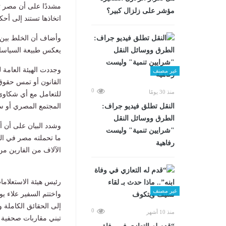
مشددًا على أن مصر تطب
مؤشر على زلزال كبير؟
اتخاذها تستند إلى أحك
وأضاف أن الخلط بين
يعكس طبيعة السياسات 
وجددت الهيئة العامة
غير مصنف
القانون أو تمس حقوق
0
منذ 30 يومًا
للتعامل مع أي شكاوى 
​النقل تطلق فيديو جراف:
المجتمع المصري أو سي
الطرق ووسائل النقل
وشدد البيان على أن أ
"شرايين تنمية" وليست
ما تحملته مصر في الج
رفاهية
الآلاف من الفارين م
رئيس هيئة الاستعلامات
غير مصنف
واختتم السفير علاء ي
إلى الحقائق الكاملة و
0
منذ 10 أشهر
تبني مقاربات صحفية أكث