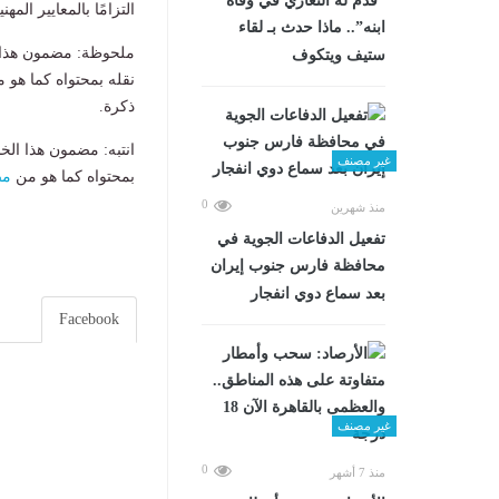
“قدم له التعازي في وفاة
التزامًا بالمعايير الم
ابنه”.. ماذا حدث بـ لقاء
ملحوظة: مضمون هذا ا
ستيف ويتكوف
نقله بمحتواه كما هو 
ذكرة.
انتبه: مضمون هذا الخ
غير مصنف
بمحتواه كما هو من
مص
0
منذ شهرين
تفعيل الدفاعات الجوية في
محافظة فارس جنوب إيران
بعد سماع دوي انفجار
Facebook
غير مصنف
0
منذ 7 أشهر