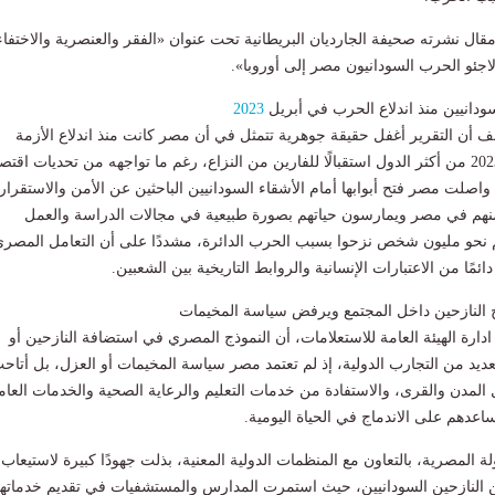
مقال نشرته صحيفة الجارديان البريطانية تحت عنوان «الفقر والعنصرية والاختفاء
لاجئو الحرب السودانيون مصر إلى أوروبا».
ودانيين منذ اندلاع الحرب في أبريل
2023
ف أن التقرير أغفل حقيقة جوهرية تتمثل في أن مصر كانت منذ اندلاع الأزمة
السودانية في ابريل 2023 من أكثر الدول استقبالًا للفارين من النزاع، رغم ما تواجهه من تحديات اقت
 واصلت مصر فتح أبوابها أمام الأشقاء السودانيين الباحثين عن الأمن والاستقرار
نهم في مصر ويمارسون حياتهم بصورة طبيعية في مجالات الدراسة والعمل
هم نحو مليون شخص نزحوا بسبب الحرب الدائرة، مشددًا على أن التعامل المصر
ئمًا من الاعتبارات الإنسانية والروابط التاريخية بين الشعبين.
 النازحين داخل المجتمع ويرفض سياسة المخيمات
ة الهيئة العامة للاستعلامات، أن النموذج المصري في استضافة النازحين أو
عديد من التجارب الدولية، إذ لم تعتمد مصر سياسة المخيمات أو العزل، بل أتاح
ل المدن والقرى، والاستفادة من خدمات التعليم والرعاية الصحية والخدمات العام
اعدهم على الاندماج في الحياة اليومية.
المصرية، بالتعاون مع المنظمات الدولية المعنية، بذلت جهودًا كبيرة لاستيعاب
ن النازحين السودانيين، حيث استمرت المدارس والمستشفيات في تقديم خدماتها