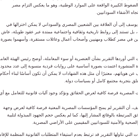
الضغوط الكبيرة الواقعة على الموارد الوطنية، وهو ما يعكس التزام مصر
تجاه الأشقاء السودانيين.
يوسف إلى أن العلاقة بين الشعبين المصري والسوداني لا يمكن اختزالها في
 بل تستند إلى روابط تاريخية وثقافية واجتماعية ممتدة عبر عقود طويلة، عاش
انيين في مصر كطلاب ومهنيين وأصحاب أعمال وعائلات مستقرة، وأسهموا بصورة
ت التي أوردها التقرير بشأن العنصرية أو سوء المعاملة، أوضح رئيس الهيئة العام
ادة المنشورة اعتمدت بصورة أساسية على روايات فردية منسوبة إلى عدد محدود
 هوياتهم، معتبرًا أن مثل هذه الشهادات لا يمكن أن تكون أساسًا لبناء أحكام
علق بتجربة مجتمع كامل أو بسياسات دولة.
ات المصرية فرصة كافية لعرض الحقائق ونؤكد وجود آليات قانونية للتعامل مع أي
سف، أن التقرير لم يمنح المؤسسات المصرية المعنية فرصة كافية لعرض وجهة
ق المرتبطة بالوقائع المشار إليها، كما لم يعكس حجم الجهود المبذولة لتلبية
والصحية والأمنية للسودانيين المقيمين على الأراضي المصرية.
التي تناولها التقرير قد ترتبط بعدم استيفاء المتطلبات القانونية المنظمة للإقام