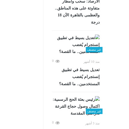
الأرصاد: سحب وأمطار
متفاوتة على هذه المناطق..
والعظمى بالقاهرة الآن 18
درجة
غير مصنف
0
منذ 10 أشهر
تعديل بسيط في تطبيق
إنستجرام يُغضب
المستخدمين.. ما القصة؟
غير مصنف
0
منذ 3 أشهر