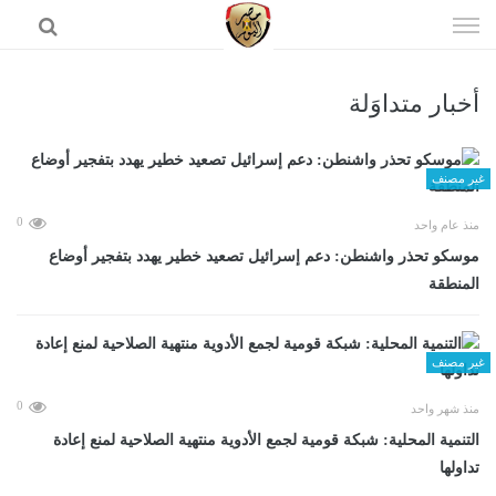
إذهب
الى
المحتوى
أخبار متداوَلة
الرئيسية
غير مصنف
0
منذ عام واحد
موسكو تحذر واشنطن: دعم إسرائيل تصعيد خطير يهدد بتفجير أوضاع
المنطقة
غير مصنف
0
منذ شهر واحد
التنمية المحلية: شبكة قومية لجمع الأدوية منتهية الصلاحية لمنع إعادة
تداولها