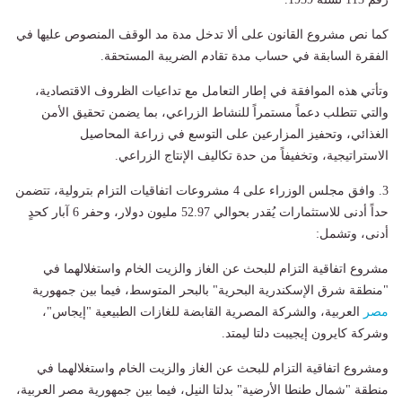
كما نص مشروع القانون على ألا تدخل مدة مد الوقف المنصوص عليها في
الفقرة السابقة في حساب مدة تقادم الضريبة المستحقة.
وتأتي هذه الموافقة في إطار التعامل مع تداعيات الظروف الاقتصادية،
والتي تتطلب دعماً مستمراً للنشاط الزراعي، بما يضمن تحقيق الأمن
الغذائي، وتحفيز المزارعين على التوسع في زراعة المحاصيل
الاستراتيجية، وتخفيفاً من حدة تكاليف الإنتاج الزراعي.
3. وافق مجلس الوزراء على 4 مشروعات اتفاقيات التزام بترولية، تتضمن
حداً أدنى للاستثمارات يُقدر بحوالي 52.97 مليون دولار، وحفر 6 آبار كحدٍ
أدنى، وتشمل:
مشروع اتفاقية التزام للبحث عن الغاز والزيت الخام واستغلالهما في
"منطقة شرق الإسكندرية البحرية" بالبحر المتوسط، فيما بين جمهورية
مصر
العربية، والشركة المصرية القابضة للغازات الطبيعية "إيجاس"،
وشركة كايرون إيجيبت دلتا ليمتد.
ومشروع اتفاقية التزام للبحث عن الغاز والزيت الخام واستغلالهما في
منطقة "شمال طنطا الأرضية" بدلتا النيل، فيما بين جمهورية مصر العربية،