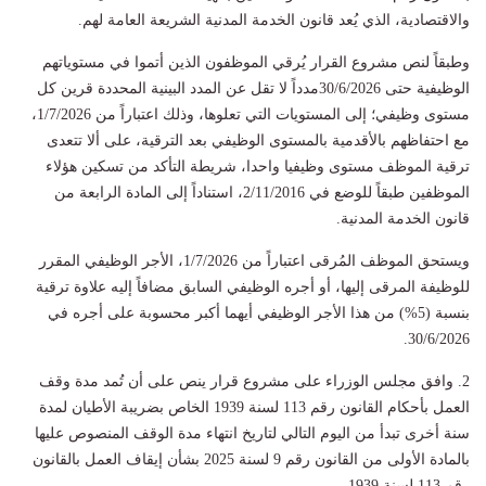
والاقتصادية، الذي يُعد قانون الخدمة المدنية الشريعة العامة لهم.
وطبقاً لنص مشروع القرار يُرقي الموظفون الذين أتموا في مستوياتهم
الوظيفية حتى 30/6/2026مدداً لا تقل عن المدد البينية المحددة قرين كل
مستوى وظيفي؛ إلى المستويات التي تعلوها، وذلك اعتباراً من 1/7/2026،
مع احتفاظهم بالأقدمية بالمستوى الوظيفي بعد الترقية، على ألا تتعدى
ترقية الموظف مستوى وظيفيا واحدا، شريطة التأكد من تسكين هؤلاء
الموظفين طبقاً للوضع في 2/11/2016، استناداً إلى المادة الرابعة من
قانون الخدمة المدنية.
ويستحق الموظف المُرقى اعتباراً من 1/7/2026، الأجر الوظيفي المقرر
للوظيفة المرقى إليها، أو أجره الوظيفي السابق مضافاً إليه علاوة ترقية
بنسبة (5%) من هذا الأجر الوظيفي أيهما أكبر محسوبة على أجره في
30/6/2026.
2. وافق مجلس الوزراء على مشروع قرار ينص على أن تُمد مدة وقف
العمل بأحكام القانون رقم 113 لسنة 1939 الخاص بضريبة الأطيان لمدة
سنة أخرى تبدأ من اليوم التالي لتاريخ انتهاء مدة الوقف المنصوص عليها
بالمادة الأولى من القانون رقم 9 لسنة 2025 بشأن إيقاف العمل بالقانون
رقم 113 لسنة 1939.