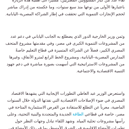
لقاء عدد من كبار المسؤولين المصريين، مشيراً الى أهمية هذه الزيارة
باعتبارها الأولى من نوعها منذ سبع سنوات، وما عكسته من إدراك مباشر
لحجم الإنجازات التنموية التي تحققت في إطار الشراكة المصرية–اليابانية.
وثمن وزير الخارجية الدور الذي يضطلع به الجانب الياباني في دعم عدد
من المشروعات التنموية الكبرى في مصر، وفي مقدمتها مشروع المتحف
المصري الكبير، فضلاً عن الشراكة المتميزة في قطاع التعليم خاصةً
المدارس المصرية–اليابانية، ومشروع الخط الرابع لمترو الأنفاق، وغيرها
من المشروعات الاستراتيجية التي أسهمت بصورة مباشرة في دعم جهود
التنمية الاقتصادية والاجتماعية.
واستعرض الوزير عبد العاطي التطورات الإيجابية التي يشهدها الاقتصاد
المصري في ضوء الإصلاحات الاقتصادية التي نفذتها الدولة خلال السنوات
الماضية، معرباً عن التطلع للاستفادة من الفرص الاستثمارية المتاحة في
مصر، خاصة في قطاعي
الطاقة
الجديدة والمتجددة والبنية التحتية، وعلى
رأسها مشروعات تحلية المياه. وشهد اللقاء تبادل وجهات النظر حول
تطورات الأوضاع الإقليمية في الشرق الأوسط، بما في ذلك الأوضاع في