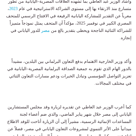
وأشاد الوزير عبد العاطي بما تشهده العلاقات المصرية–اليابانية من تطور
متسارع منذ الارتقاء بها إلى مستوى الشراكة الاستراتيجية في عام
2023
،
معرباً عن التقدير للمشاركة اليابانية الرفيعة في الافتتاح الرسمي للمتحف
المصري الكبير في نوفمبر 2025، مؤكداً أن المتحف يمثل نموذجاً متميزاً
للشراكة الثنائية الناجحة ويحظى بتقدير بالغ من
مصر
للدور الياباني في
إنجازه.
وأكد وزير الخارجية الاهتمام بدفع التعاون البرلماني بين البلدين، مشيداً
بالدور الهام الذي تقوم به جمعية الصداقة البرلمانية المصرية–اليابانية في
تعزيز التواصل المؤسسي وتبادل الخبرات ودعم مسارات التعاون الثنائي
في مختلف المجالات.
كما أعرب الوزير عبد العاطي عن تقديره لزيارة وفد مجلس المستشارين
الياباني إلى مصر خلال شهر يناير الماضي، والذي ضم أعضاء لجنة
المساعدات الإنمائية الرسمية، مشيراً إلى أن الزيارة أتاحت للوفد الاطلاع
ميدانياً على الأثر التنموي لمشروعات التعاون الياباني في مصر، فضلاً عن