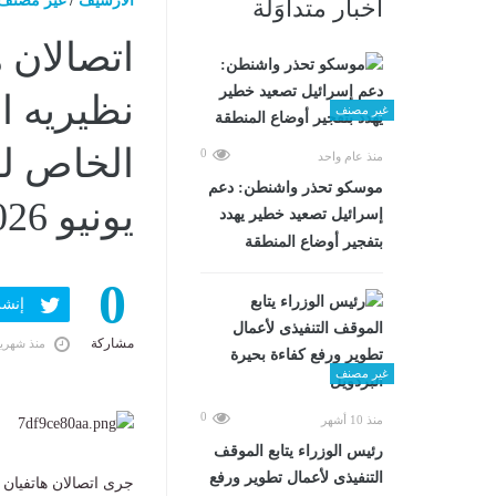
الارشيف
/
غير مصنف
أخبار متداوَلة
اتصالان ه
نظيريه ا
غير مصنف
0
منذ عام واحد
موسكو تحذر واشنطن: دعم
يونيو 2026 08:18 مـ
إسرائيل تصعيد خطير يهدد
بتفجير أوضاع المنطقة
0
إنشر ف
مشاركة
منذ شهري
غير مصنف
0
منذ 10 أشهر
رئيس الوزراء يتابع الموقف
التنفيذى لأعمال تطوير ورفع
جرى اتصالان هاتفيان 