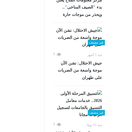
مركز معلومات المناخ يعلن
بدء "الصيف المناخى"..
ويحذر من موجات حارة
غير مصنف
0
منذ 5 أشهر
جيش الاحتلال: نشن الآن
موجة واسعة من الضربات
على طهران
غير مصنف
0
منذ 15 يومًا