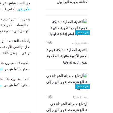
كفاءة بحيرة البردويل
من السيد عباس عراقجي
الأمريكي
الخاص للشرق الأوسط، يوم الثلاث
وصرح السفير تميم خلا
المفاوضات الأمريكية 
للتوصل إلى تسوية توا
غير مصنف
واضاف المتحدث الرسمى
0
منذ شهر واحد
لحل توافقي للأزمة، 
التنمية المحلية: شبكة قومية
تراعي شواغل كافة الأ
لجمع الأدوية منتهية الصلاحية
لمنع إعادة تداولها
ملحوظة: مضمون هذا ا
بمحتواه كما هو من
ال
انتبه: مضمون هذا الخ
بمحتواه كما هو من
مص
غير مصنف
0
منذ 11 شهرًا
ارتفاع حصيلة الشهداء في
قطاع غزة منذ فجر اليوم إلى