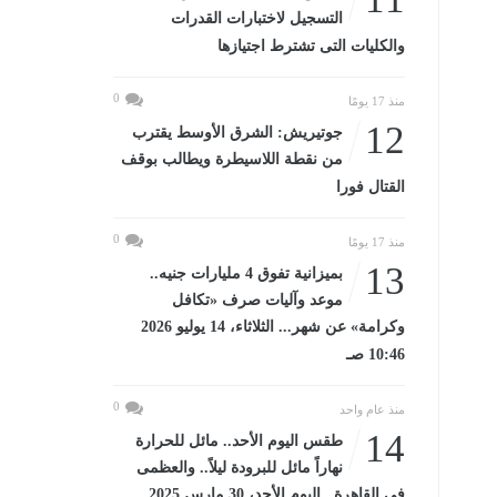
التسجيل لاختبارات القدرات
والكليات التى تشترط اجتيازها
0
منذ 17 يومًا
12
جوتيريش: الشرق الأوسط يقترب
من نقطة اللاسيطرة ويطالب بوقف
القتال فورا
0
منذ 17 يومًا
13
بميزانية تفوق 4 مليارات جنيه..
موعد وآليات صرف «تكافل
وكرامة» عن شهر... الثلاثاء، 14 يوليو 2026
10:46 صـ
0
منذ عام واحد
14
طقس اليوم الأحد.. مائل للحرارة
نهاراً مائل للبرودة ليلاً.. والعظمى
فى القاهرة...اليوم الأحد، 30 مارس 2025