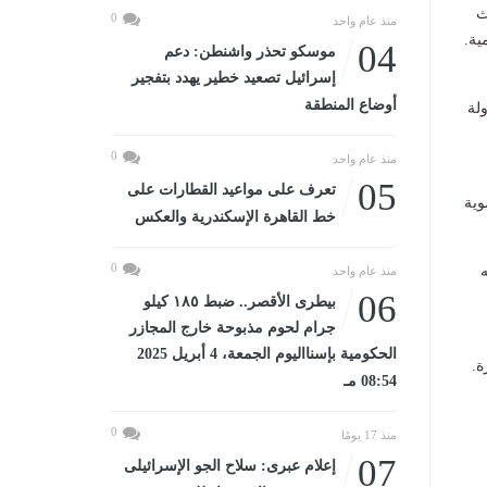
ث
0
منذ عام واحد
04
موسكو تحذر واشنطن: دعم
إسرائيل تصعيد خطير يهدد بتفجير
أوضاع المنطقة
لة
0
منذ عام واحد
05
تعرف على مواعيد القطارات على
وية
خط القاهرة الإسكندرية والعكس
0
ه
منذ عام واحد
06
بيطرى الأقصر.. ضبط ١٨٥ كيلو
جرام لحوم مذبوحة خارج المجازر
الحكومية بإسنااليوم الجمعة، 4 أبريل 2025
ة.
08:54 مـ
0
منذ 17 يومًا
07
إعلام عبرى: سلاح الجو الإسرائيلى