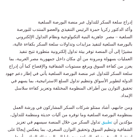
إدراج سلعة السكر للتداول عبر منصة البورصة السلعية
وأكد الدكتور زكريا حمزة الرئيس التنفيذي والعضو المنتدب للبورصة
السلعية – مصر جاهزية البنية التكنولوجية ونظام التداول الإلكتروني
بالبورصة السلعية لتنفيذ مزايدات وتداولات سلعة السكر بكفاءة عالية،
مشيرًا إلى أن المنصة توفر بيئة تداول إلكترونية متطورة تتيح تنفيذ
العمليات بسهولة ومرونة من أي مكان داخل جمهورية مصر العربية، بما
يعزز من كفاءة السوق ويرفع مستويات الشفافية والإفصاح كما أن إدراج
سلعة السكر للتداول عبر منصة البورصة السلعية يأتي في إطار دعم جهود
الدولة لتطوير الأسواق وتنظيم تداول السلع الاستراتيجية، بما يسهم في
تحقيق التوازن بين أطراف المنظومة المختلفة وتعزيز كفاءة سلاسل
الإمداد.
ومن جانبهم، أشاد ممثلو شركات السكر المشاركون في ورشة العمل
بمنظومة البورصة السلعية وما توفره من آليات حديثة ومنظمة للتداول،
مؤكدين أن
تطبيق
تداول السكر من خلال المنصة سيسهم في تعزيز
الشفافية وتنظيم السوق وتحقيق التوازن السعري، بما ينعكس إيجابًا على
استقرار السوق وتوافر السلعة ووصولها إلى المستهلك النهائي بأسعار