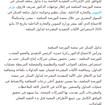
للتوافق على الإجراءات التنفيذية الخاصة ببدء تداول سلعة السكر عبر
منصة البورصة السلعية في إطار توجيهات الدكتور شريف فاروق،
وزير
التموين
والتجارة الداخلية، بشأن تنظيم وحوكمة تداول سلعة السكر في
السوق المصري من خلال منصة البورصة السلعية – مصر، واستكمالًا
للاجتماع الذي عُقد بمقر وزارة التموين والتجارة الداخلية بتاريخ 20 مايو
2026 لاستعراض الآليات التنفيذية المقترحة لتداول السلعة.
تداول السكر عبر منصة البورصة السلعية
وترأس الاجتماع الدكتور زكريا حمزة، الرئيس التنفيذي والعضو المنتدب
للبورصة السلعية – مصر، بحضور ممثلي شركات إنتاج السكر، حيث تم
استعراض مختلف الجوانب الفنية والتنظيمية والتشغيلية المرتبطة بعمليات
التداول، ومناقشة الآليات المقترحة لضمان تنفيذ التداولات بكفاءة وشفافية
كما تم الاتفاق على الآلية التنفيذية المقترحة لتداول السكر عبر منصة
البورصة السلعية، بما يضمن تحقيق أعلى درجات الشفافية والانضباط في
عمليات التداول والتسعير، مع الأخذ في الاعتبار كافة الملاحظات
والمقترحات التي تقدمت بها الشركات المنتجة، بما يسهم في تحقيق
التوافق الكامل بين جميع الأطراف المعنية قبل بدء التنفيذ الفعلي
للتداولات.