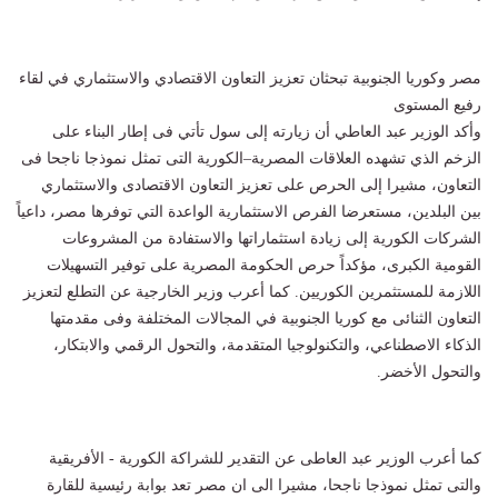
مصر وكوريا الجنوبية تبحثان تعزيز التعاون الاقتصادي والاستثماري في لقاء
رفيع المستوى
وأكد الوزير عبد العاطي أن زيارته إلى سول تأتي فى إطار البناء على
الزخم الذي تشهده العلاقات المصرية–الكورية التى تمثل نموذجا ناجحا فى
التعاون، مشيرا إلى الحرص على تعزيز التعاون الاقتصادى والاستثماري
بين البلدين، مستعرضا الفرص الاستثمارية الواعدة التي توفرها مصر، داعياً
الشركات الكورية إلى زيادة استثماراتها والاستفادة من المشروعات
القومية الكبرى، مؤكداً حرص الحكومة المصرية على توفير التسهيلات
اللازمة للمستثمرين الكوريين. كما أعرب وزير الخارجية عن التطلع لتعزيز
التعاون الثنائى مع كوريا الجنوبية في المجالات المختلفة وفى مقدمتها
الذكاء الاصطناعي، والتكنولوجيا المتقدمة، والتحول الرقمي والابتكار،
والتحول الأخضر.
كما أعرب الوزير عبد العاطى عن التقدير للشراكة الكورية - الأفريقية
والتى تمثل نموذجا ناجحا، مشيرا الى ان مصر تعد بوابة رئيسية للقارة