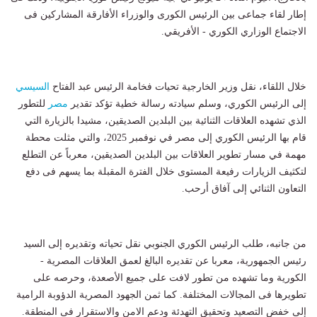
إطار لقاء جماعى بين الرئيس الكورى والوزراء الأفارقة المشاركين فى
الاجتماع الوزاري الكوري - الأفريقي.
خلال اللقاء، نقل وزير الخارجية تحيات فخامة الرئيس عبد الفتاح
السيسي
إلى الرئيس الكوري، وسلم سيادته رسالة خطية تؤكد تقدير
مصر
للتطور
الذي تشهده العلاقات الثنائية بين البلدين الصديقين، مشيدا بالزيارة التي
قام بها الرئيس الكوري إلى مصر في نوفمبر 2025، والتي مثلت محطة
مهمة في مسار تطوير العلاقات بين البلدين الصديقين، معرباً عن التطلع
لتكثيف الزيارات رفيعة المستوى خلال الفترة المقبلة بما يسهم فى دفع
التعاون الثنائي إلى آفاق أرحب.
من جانبه، طلب الرئيس الكوري الجنوبي نقل تحياته وتقديره إلى السيد
رئيس الجمهورية، معربا عن تقديره البالغ لعمق العلاقات المصرية -
الكورية وما تشهده من تطور لافت على جميع الأصعدة، وحرصه على
تطويرها فى المجالات المختلفة. كما ثمن الجهود المصرية الدؤوبة الرامية
إلى خفض التصعيد وتحقيق التهدئة ودعم الامن والاستقرار فى المنطقة.