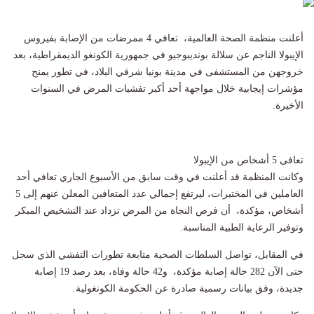
أعلنت منظمة الصحة العالمية، تعافي 4 ممرضات من الإصابة بفيروس
الإيبولا الناجم عن سلالة بونديبوجيو في جمهورية الكونغو الديمقراطية، بعد
خروجهن من المستشفى في مدينة بونيا شرقي البلاد، في تطور يمنح
مؤشرات إيجابية خلال مواجهة أحد أكبر تفشيات المرض في السنوات
الأخيرة.
تعافى 5 أشخاص من الإيبولا
وكانت المنظمة قد أعلنت في وقت سابق من الأسبوع الجاري تعافي أحد
العاملين في المختبرات، ليرتفع إجمالي عدد المتعافين المعلن عنهم إلى 5
أشخاص، مؤكدة، أن فرص النجاة من المرض تزداد عند التشخيص المبكر
وتوفير الرعاية الطبية المناسبة.
في المقابل، تواصل السلطات الصحية متابعة تطورات التفشي الذي سجل
حتى الآن 282 حالة إصابة مؤكدة، و42 حالة وفاة، بعد رصد 19 إصابة
جديدة، وفق بيانات رسمية صادرة عن الحكومة الكونغولية.