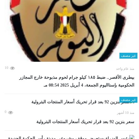
غير مصنف
10
منذ عام واحد
بيطرى الأقصر.. ضبط ١٨٥ كيلو جرام لحوم مذبوحة خارج المجازر
الحكومية بإسنااليوم الجمعة، 4 أبريل 2025 08:54 مـ
غير مصنف
0
منذ 10 أشهر
سعر بنزين 92 بعد قرار تحريك أسعار المنتجات البترولية