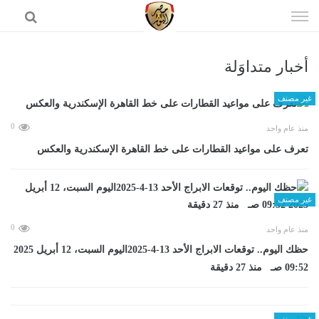
إذهب
الى
المحتوى
أخبار متداوَلة
الرئيسية
غير مصنف
0
منذ عام واحد
تعرف على مواعيد القطارات على خط القاهرة الإسكندرية والعكس
غير مصنف
0
منذ عام واحد
حظك اليوم.. توقعات الابراج الأحد 13-4-2025اليوم السبت، 12 أبريل 2025
09:52 صـ منذ 27 دقيقة
غير مصنف