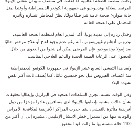
وكانت منظمة الصحة العالمية قد أعلنت في منتصف مايو أن تفشي الإيبولا
المرتبط بسلالة بونديبوجيو في جمهورية الكونغو الديمقراطية وأوغندا يمثل
حالة طوارئ صحية عامة تثير قلقًا دوليًا، نظرًا لمخاطر انتشاره وتأثيره
المحتمل على الصحة العامة.
وخلال زيارة إلى مدينة بونيا، أكد المدير العام لمنظمة الصحة العالمية،
تيدروس أدهانوم غيبريسوس، أنه رغم عدم وجود لقاح أو علاج مرخص حاليًا
ضد إيبولا بونديبوجيو، فإن المرضى يمكن أن ينجوا من العدوى من خلال
الحصول على الرعاية الطبية الجيدة والدعم العلاجي المناسب.
ويُعد هذا التفشي السابع عشر للإيبولا في جمهورية الكونغو الديمقراطية
منذ اكتشاف الفيروس قبل نحو خمسين عامًا، كما يُصنف ثالث أكبر تفشٍ
تشهده البلاد.
وفي الوقت نفسه، تجري السلطات الصحية في البرازيل وإيطاليا تحقيقات
بشأن حالات مشتبه بإصابتها بالإيبولا لدى مسافرين عادوا مؤخرًا من دول
أفريقية متأثرة بالتفشي، بينما حذرت المراكز الأفريقية لمكافحة الأمراض
والوقاية منها من استمرار خطر الانتشار الإقليمي، مشيرة إلى أن أكثر من
1100 حالة مشتبه بها ما زالت قيد التحقيق.