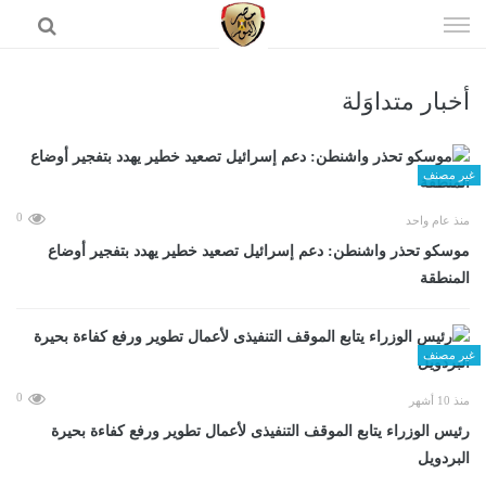
إذهب
الى
المحتوى
أخبار متداوَلة
الرئيسية
غير مصنف
0
منذ عام واحد
موسكو تحذر واشنطن: دعم إسرائيل تصعيد خطير يهدد بتفجير أوضاع
المنطقة
غير مصنف
0
منذ 10 أشهر
رئيس الوزراء يتابع الموقف التنفيذى لأعمال تطوير ورفع كفاءة بحيرة
البردويل