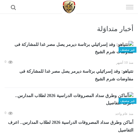
إذهب
الى
المحتوى
أخبار متداوَلة
الرئيسية
غير مصنف
0
منذ 10 أشهر
نتنياهو: وفد إسرائيلي برئاسة ديرمر يصل مصر غدا للمشاركة فى
مفاوضات شرم الشيخ
غير مصنف
0
منذ عام واحد
أماكن وطرق سداد المصروفات الدراسية 2026 لطلاب المدارس.. اعرف
التفاصيل