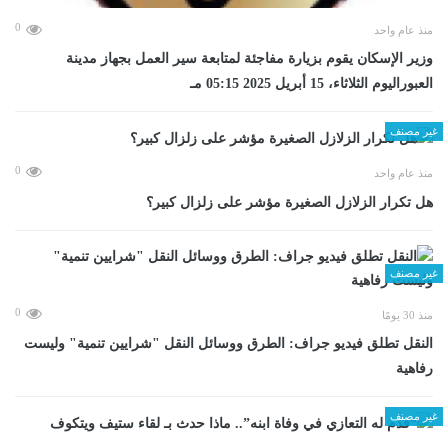
0
منذ عام واحد
وزير الإسكان يقوم بزيارة مفاجئة لمتابعة سير العمل بجهاز مدينة
العبوراليوم الثلاثاء، 15 أبريل 2025 05:15 مـ
غير مصنف
0
منذ عام واحد
هل تكرار الزلازل الصغيرة مؤشر على زلزال كبير؟
غير مصنف
0
منذ 30 يومًا
​النقل تطلق فيديو جراف: الطرق ووسائل النقل "شرايين تنمية" وليست
رفاهية
غير مصنف