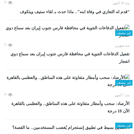
0
منذ 10 أشهر
“قدم له التعازي في وفاة ابنه”.. ماذا حدث بـ لقاء ستيف ويتكوف
غير مصنف
0
منذ شهرين
تفعيل الدفاعات الجوية في محافظة فارس جنوب إيران بعد سماع دوي
انفجار
غير مصنف
0
منذ 7 أشهر
الأرصاد: سحب وأمطار متفاوتة على هذه المناطق.. والعظمى بالقاهرة
الآن 18 درجة
غير مصنف