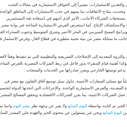
 والتعدين للاستثمارات، مشيراً إلى الحوافز الاستثمارية في مجالات البحث
 وتحديث نماذج الاتفاقيات بما يسهم في جذب الاستثمارات إلى المناطق الواعدة،
 مستحقات الشركاء الأجانب، الأمر الذي أسهم في استعادة ثقة المستثمرين
الاستكشاف الإنتاج. كما استعرض الفرص الاستثمارية المتاحة عبر بوابة مصر
 وبرامج المسح السيزمي في البحر الأحمر وشرق المتوسط وجنوب الصحراء الغر
انب ما تمتلكه مصر من بنية تحتية متطورة في قطاع الغاز، وفرص الاستثمار ف
 والثروة المعدنية إلى الإصلاحات التشريعية والتنظيمية التي تم تنفيذها وفقاً لأف
ؤكدا أهمية قيام السفراء بدور فاعل في ربط الشركات المصرية بالفرص المتاح
يدعم توسعها الخارجي ويعزز صادراتها من الخدمات والمنتجات.
علياً مع ممثلي السفارات الأجنبية، تناول سبل توسيع آفاق التعاون مع مصر في
المعدنية، والفرص الاستثمارية الواعدة، والإجراءات التي اتخذتها الدولة لتحسي
ر عمل الشركات الأجنبية، بما يعزز الشراكات الاقتصادية ويحقق المصالح المشترك
لخبر تم كتابته بواسطة
اليوم السابع
ولا يعبر عن وجهة نظر
مصر اليوم
وانما تم
من
اليوم السابع
ونحن غير مسئولين عن محتوى الخبر والعهدة علي المصدر الساب