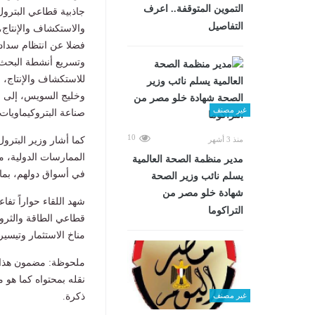
التموين المتوقفة.. اعرف
جاذبية قطاعي البترول
التفاصيل
والاستكشاف والإنتاج،
فضلا عن انتظام سداد
وتسريع أنشطة البحث و
للاستكشاف والإنتاج،
وخليج السويس، إلى ج
غير مصنف
صناعة البتروكيماويات.
10
منذ 3 أشهر
كما أشار وزير البترول
الممارسات الدولية، م
مدير منظمة الصحة العالمية
في أسواق دولهم، بما 
يسلم نائب وزير الصحة
شهادة خلو مصر من
شهد اللقاء حواراً تفا
التراكوما
قطاعي الطاقة والثروة 
مناخ الاستثمار وتيسي
ملحوظة: مضمون هذا ا
نقله بمحتواه كما هو 
غير مصنف
ذكرة.