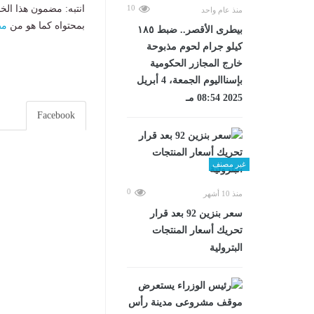
10
انتبه: مضمون هذا الخ
منذ عام واحد
بمحتواه كما هو من
مص
بيطرى الأقصر.. ضبط ١٨٥
كيلو جرام لحوم مذبوحة
خارج المجازر الحكومية
بإسنااليوم الجمعة، 4 أبريل
2025 08:54 مـ
Facebook
غير مصنف
0
منذ 10 أشهر
سعر بنزين 92 بعد قرار
تحريك أسعار المنتجات
البترولية