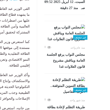
السبت، 12 أبريل 2025 09:52
صـ منذ 27 دقيقة
القى الوزير عبد العاط
ما يشهده قطاع الطاق
عليها من اضطرابات ف
العالمية وأمن الطاقة،
المشتركة لتحقيق أمن 
غير مصنف
كما استعرض وزير الخا
0
مستندة إلى موقعها الا
منذ عام واحد
الطاقة التقليدية والط
مجلس النواب يرفع الجلسة
النمو الاقتصادي وتعز
العامة ويناقش مشروع
إقليمي للطاقة.
قانون العلاوات غدا
وأكد الوزير عبد العاط
والاستكشاف وإنتاج ال
التكنولوجيا الحديثة 
غير مصنف
الطبيعية وجذب المزيد
الإصلاحات والحوافز ل
0
منذ شهر واحد
طريقة التظلم لإعادة بطاقة
من جانبه، استعرض المه