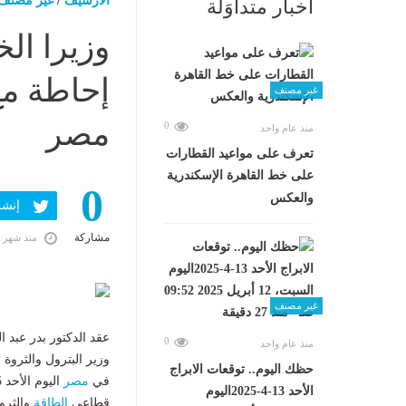
الارشيف
/
غير مصنف
أخبار متداوَلة
وزيرا ال
إحاطة مع
غير مصنف
مصر
0
منذ عام واحد
تعرف على مواعيد القطارات
على خط القاهرة الإسكندرية
0
والعكس
إنشر ف
مشاركة
منذ شهر 
غير مصنف
عقد الدكتور بدر عبد 
0
منذ عام واحد
وزير البترول والثروة 
حظك اليوم.. توقعات الابراج
في
مصر
الأحد 13-4-2025اليوم
قطاعي
الطاقة
والثروة