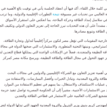
ي كلمة خلال اللقاء، أكد فيها أن انعقاد الجلسة يأتي في توقيت بالغ الأهمية في
ة العالمي من تحديات غير مسبوقة
نتيجة
التطورات الإقليمية والدولية، وما ترتب
ي سلاسل إمداد الطاقة وحركة الملاحة، بما انعكس على استقرار الأسواق
 مشدداً على أن هذه التحديات تبرز الحاجة إلى تعزيز التعاون الدولي وتكثيف الج
الطاقة وتنويع مصادرها.
رجية المقومات التي تؤهل مصر لتكون مركزاً إقليمياً لتداول وتجارة الطاقة،
ستراتيجي، وبنيتها التحتية المتطورة، والاستثمارات التي ضختها الدولة في مجالا
اقة النظيفة والمتجددة، فضلاً عن الإمكانات الواعدة التي يمتلكها قطاع التعدين ل
يز جهود التحول في مجال الطاقة والطاقة النظيفة، ويرسخ مكانة مصر كمركز
ي أهمية تعزيز التعاون مع الشركاء الإقليميين والدوليين في مجالات البحث
طاقة والثروة المعدنية، وتبادل الخبرات وأفضل الممارسات، والاستفادة من
في عمليات الاستكشاف والاستغلال، بما يسهم في تعظيم الاستفادة من الموارد
 من الاستثمارات الأجنبية، مشيراً إلى أن الحكومة المصرية تواصل تنفيذ حزمة
تشجيع الشركات العالمية على الاستثمار في قطاعي الطاقة والتعدين.
ندس كريم بدوي وزير البترول والثروة المعدنية الجهود التي تبذلها الدولة لتعزي