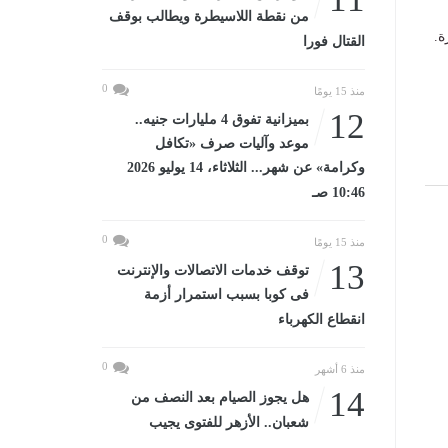
من نقطة اللاسيطرة ويطالب بوقف
ة.
القتال فورا
0
منذ 15 يومًا
12
بميزانية تفوق 4 مليارات جنيه..
موعد وآليات صرف «تكافل
وكرامة» عن شهر... الثلاثاء، 14 يوليو 2026
10:46 صـ
0
منذ 15 يومًا
13
توقف خدمات الاتصالات والإنترنت
فى كوبا بسبب استمرار أزمة
انقطاع الكهرباء
0
منذ 6 أشهر
14
هل يجوز الصيام بعد النصف من
شعبان.. الأزهر للفتوى يجيب