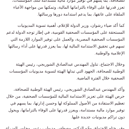
للصحافة، بما يسهم في توفير موارد مالية مستدامة لتلك المؤسسات،
تعزز قدرتها على الوفاء بالتزاماتها المالية، وتمكنها من مواجهة الأعباء
الملقاة على عاتقها، بما يدعم استدامة دورها ورسالتها.
كما أكد ضياء رشوان، وزير الدولة للإعلام، أهمية تسوية المديونيات
المستحقة على المؤسسات الصحفية القومية، في إطار توجه الدولة لدعم
المؤسسات الصحفية المصرية، والعمل على توفير الموارد اللازمة التي
تسهم في تحقيق الاستدامة المالية لها، بما يعزز قدرتها على أداء رسالتها
الإعلامية والوطنية.
وخلال الاجتماع، تناول المهندس عبدالصادق الشوربجي، رئيس الهيئة
الوطنية للصحافة، الجهود التي تبذلها الهيئة لتسوية مديونيات المؤسسات
الصحفية خلال الفترة الماضية.
وأكد المهندس عبدالصادق الشوربجي، رئيس الهيئة الوطنية للصحافة،
حرص الهيئة على تعزيز الاستدامة المالية للمؤسسات الصحفية، من خلال
تعظيم الاستفادة من الأصول المملوكة لها وحسن إدارتها، بما يسهم في
توفير موارد مالية مستدامة، ويعزز قدرتها على الوفاء بالتزاماتها، ويحول
دون تراكم مديونيات جديدة عليها.
وفي ختام الاجتماع، وجّه الدكتور مصطفى مدبولي، رئيس مجلس الوزراء،