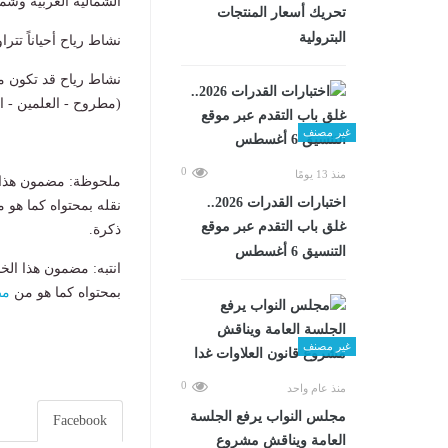
الشمالية الغربية وش
تحريك أسعار المنتجات
البترولية
​نشاط رياح أحياناً تتراوح سرعتها من (30 إلى 45) كم/
نشاط رياح ​قد تكون 
(مطروح - العلمين - الإسكن
غير مصنف
0
منذ 13 يومًا
ملحوظة: مضمون هذا ا
اختبارات القدرات 2026..
نقله بمحتواه كما هو 
غلق باب التقدم عبر موقع
ذكرة.
التنسيق 6 أغسطس
انتبه: مضمون هذا الخ
بمحتواه كما هو من
مص
غير مصنف
0
منذ عام واحد
مجلس النواب يرفع الجلسة
Facebook
العامة ويناقش مشروع