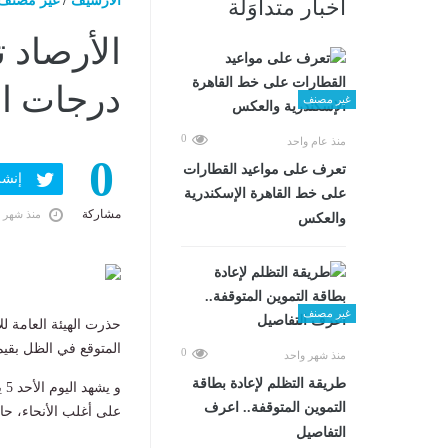
الارشيف
/
غير مصنف
أخبار متداوَلة
الأرصاد 
درجات ال
غير مصنف
0
منذ عام واحد
0
تعرف على مواعيد القطارات
إنشر ف
على خط القاهرة الإسكندرية
مشاركة
منذ شهر 
والعكس
غير مصنف
حذرت الهيئة العامة ل
المتوقع في الظل بقيم تتراوح م
0
منذ شهر واحد
طريقة التظلم لإعادة بطاقة
و يشهد اليوم الأحد 5 يوليو 2026 ،
التموين المتوقفة.. اعرف
على أغلب الأنحاء، حا
التفاصيل