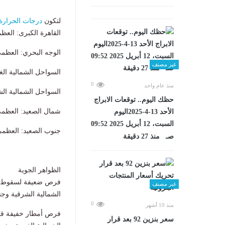
​لتكون
درجات الحرارة
القاهرة الكبرى: العظمى 36، المحسوس
الوجه البحري: العظمى 35، المحسوسة 
غير مصنف
السواحل الشمالية الغربية: العظ
0
منذ عام واحد
السواحل الشمالية الشرقية: ال
حظك اليوم.. توقعات الابراج
شمال الصعيد: العظمى 39، المحسوسة 
الأحد 13-4-2025اليوم
السبت، 12 أبريل 2025 09:52
جنوب الصعيد: العظمى 43، المحسوسة 
صـ منذ 27 دقيقة
الظواهر الجوية
​فرص ضعيفة لسقوط ق
غير مصنف
الشمالية الشرقية وجنوب 
0
منذ 10 أشهر
سعر بنزين 92 بعد قرار