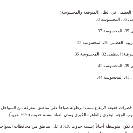
العظمى في الظل (المتوقعة والمحسوسة):
ة 38.
37.
مى 30، المحسوسة 33.
عظمى 32، المحسوسة 35.
41.
44.
طرات خفيفة لارتفاع نسب الرطوبة صباحاً على مناطق متفرقة من السواحل
الوجه البحري والقاهرة الكبرى ومدن القناة بنسبة حدوث (20% تقريباً).
​فرص أمطار خفيفة قد تكون متوسطة أحياناً (بنسبة حدوث 30%): على مناطق من محافظات السوا