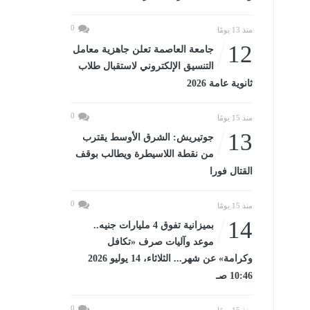
0
منذ 13 يومًا
12
جامعة العاصمة تعلن جاهزية معامل
التنسيق الإلكتروني لاستقبال طلاب
ثانوية عامة 2026
0
منذ 15 يومًا
13
جوتيريش: الشرق الأوسط يقترب
من نقطة اللاسيطرة ويطالب بوقف
القتال فورا
0
منذ 15 يومًا
14
بميزانية تفوق 4 مليارات جنيه..
موعد وآليات صرف «تكافل
وكرامة» عن شهر... الثلاثاء، 14 يوليو 2026
10:46 صـ
0