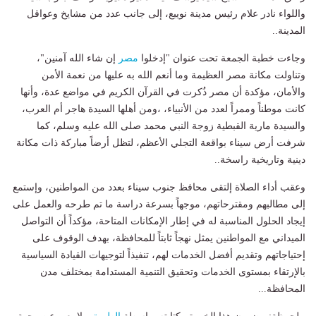
واللواء نادر علام رئيس مدينة نويبع، إلى جانب عدد من مشايخ وعواقل
المدينة..
وجاءت خطبة الجمعة تحت عنوان "إدخلوا
مصر
إن شاء الله آمنين"،
وتناولت مكانة مصر العظيمة وما أنعم الله به عليها من نعمة الأمن
والأمان، مؤكدة أن مصر ذُكرت في القرآن الكريم في مواضع عدة، وأنها
كانت موطناً وممراً لعدد من الأنبياء، ،ومن أهلها السيدة هاجر أم العرب،
والسيدة مارية القبطية زوجة النبي محمد صلى الله عليه وسلم، كما
شرفت أرض سيناء بواقعة التجلي الأعظم، لتظل أرضاً مباركة ذات مكانة
دينية وتاريخية راسخة..
وعقب أداء الصلاة إلتقى محافظ جنوب سيناء بعدد من المواطنين، وإستمع
إلى مطالبهم ومقترحاتهم، موجهاً بسرعة دراسة ما تم طرحه والعمل على
إيجاد الحلول المناسبة له في إطار الإمكانات المتاحة، مؤكداً أن التواصل
الميداني مع المواطنين يمثل نهجاً ثابتاً للمحافظة، بهدف الوقوف على
إحتياجاتهم وتقديم أفضل الخدمات لهم، تنفيذاً لتوجيهات القيادة السياسية
بالإرتقاء بمستوى الخدمات وتحقيق التنمية المستدامة بمختلف مدن
المحافظة...