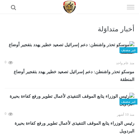
إذهب
الى
المحتوى
أخبار متداوَلة
الرئيسية
غير مصنف
0
منذ عام واحد
موسكو تحذر واشنطن: دعم إسرائيل تصعيد خطير يهدد بتفجير أوضاع
المنطقة
غير مصنف
0
منذ 10 أشهر
رئيس الوزراء يتابع الموقف التنفيذى لأعمال تطوير ورفع كفاءة بحيرة
البردويل