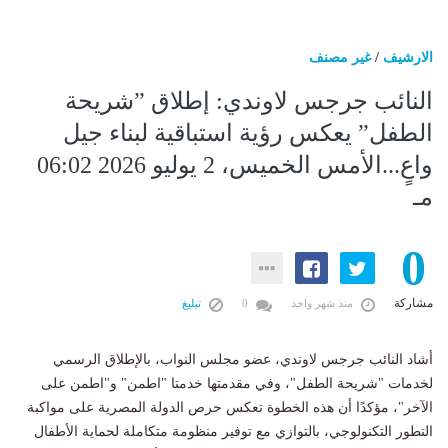
الارشيف
/
غير مصنف
النائب جرجس لاوندي: إطلاق ”شريحة
الطفل” يعكس رؤية استباقية لبناء جيل
واعٍ...الأمس الخميس، 2 يوليو 2026 06:02
مـ
0
مشاركة
منذ شهر واحد
0
تبليغ
أشاد النائب جرجس لاوندي، عضو مجلس النواب، بالإطلاق الرسمي
لخدمات "شريحة الطفل"، وفي مقدمتها خدمتا "اطمن" و"اطمن على
الآخر"، مؤكدًا أن هذه الخطوة تعكس حرص الدولة المصرية على مواكبة
التطور التكنولوجي، بالتوازي مع توفير منظومة متكاملة لحماية الأطفال