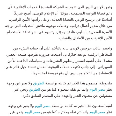
وثمن لاوندي الدور الذي تقوم به الشركة المتحدة للخدمات الإعلامية في
دعم قضايا التوعية المجتمعية، مؤكدًا أن الإعلام الوطني أصبح شريكًا
أساسيًا في ترسيخ الوعي بالقضايا الحديثة، وعلى رأسها الأمن الرقمي،
من خلال تقديم أعمال درامية وحملات توعوية تناقش التحديات التي تواجه
الأسرة المصرية بأسلوب هادف ومؤثر، وتسهم في نشر ثقافة الاستخدام
الآمن للإنترنت بين الأطفال والشباب.
واختتم النائب جرجس لاوندي بيانه بالتأكيد على أن حماية النشء من
المخاطر الرقمية لم تعد خيارًا، بل أصبحت ضرورة تفرضها طبيعة العصر،
مشددًا على أهمية استمرار تطوير التشريعات والسياسات الداعمة للأمن
السيبراني، إلى جانب تكثيف حملات التوعية، لضمان تنشئة جيل قادر على
الاستفادة من التكنولوجيا دون أن يقع فريسة لمخاطرها.
ملحوظة: مضمون هذا الخبر تم كتابته بواسطة
الطريق
ولا يعبر عن وجهة
نظر
مصر اليوم
وانما تم نقله بمحتواه كما هو من
الطريق
ونحن غير
مسئولين عن محتوى الخبر والعهدة علي المصدر السابق ذكرة.
انتبه: مضمون هذا الخبر تم كتابته بواسطة
مصر اليوم
ولا يعبر عن وجهة
نظر
مصر اليوم
وانما تم نقله بمحتواه كما هو من
مصر اليوم
ونحن غير