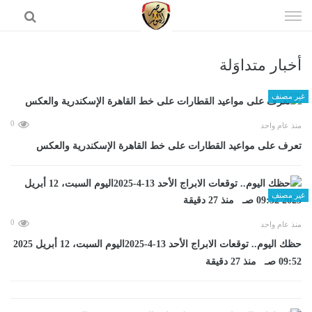
إذهب
الى
المحتوى
أخبار متداوَلة
الرئيسية
غير مصنف
0
منذ عام واحد
تعرف على مواعيد القطارات على خط القاهرة الإسكندرية والعكس
غير مصنف
0
منذ عام واحد
حظك اليوم.. توقعات الابراج الأحد 13-4-2025اليوم السبت، 12 أبريل 2025
09:52 صـ منذ 27 دقيقة