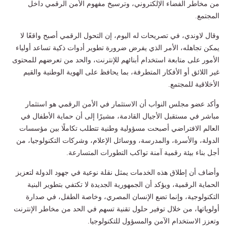
من مخاطر الفضاء الإلكتروني، وترسيخ مفهوم الأمن الرقمي داخل
المجتمع.
وقال لاوندي، في تصريحات له اليوم، إن التحول الرقمي أصبح واقعًا لا
يمكن تجاهله، الأمر الذي يفرض ضرورة تطوير أدوات ذكية تساعد أولياء
الأمور على متابعة استخدام أبنائهم للإنترنت، والحد من تعرضهم للمحتوى
غير اللائق أو الأفكار المتطرفة، بما يحافظ على الهوية الوطنية والقيم
الأخلاقية للمجتمع.
وأكد عضو مجلس النواب أن الاستثمار في الأمن الرقمي هو استثمار
مباشر في مستقبل الأجيال القادمة، مشيرًا إلى أن حماية الأطفال في
العالم الافتراضي أصبحت مسؤولية وطنية تتطلب تكاملًا بين مؤسسات
الدولة، والأسرة، والمدرسة، ووسائل الإعلام، وشركات التكنولوجيا، من
أجل بناء بيئة رقمية آمنة تواكب التطورات المتسارعة.
وأضاف أن إطلاق هذه الخدمات يمثل نقلة نوعية في جهود الدولة لتعزيز
الحماية الرقمية، ويؤكد أن الجمهورية الجديدة لا تكتفي بتطوير البنية
التكنولوجية، وإنما تضع الإنسان المصري، وخاصة الطفل، في صدارة
أولوياتها، من خلال توفير حلول تقنية تسهم في الحد من مخاطر الإنترنت
وتعزز الاستخدام الآمن والمسؤول للتكنولوجيا.