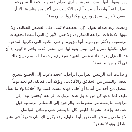
زوراً وبهتاناً أنها البنت السرية لوالدي صدام حسين، رحمه الله، ورغم
إصدارنا نفياً واضحاً وصريحاً لهذه الأكاذيب في أكثر من مناسبة، إلا أن
البعض لا يزال يصدق ويروج لهكذا روايات وهمية".
ومضت رغد صدام تقول: "إن الحقيقة لا تُبنى على القصص الخيالية، ولا
تثبتها الادعاءات الزائفة المتكررة، ولا حتى الأوراق التي أثبتت التحقيقات
الرسمية، ولأكثر من مرة، أنها مزورة، وحتى الكذبة التي ذكرتها المدعوة
حول مكوثها بمنزل في اليمن يعود لها، هي محض كذب وافتراء كبير، إذ أن
هذا المنزل يعود لعائلة عمي الشهيد سبعاوي، رحمه الله، وتم تبيان ذلك
في أكثر من مناسبة".
وأضافت ابنة الرئيس العراقي الراحل: "نجدد دعوتنا إلى الجميع لتحري
الدقة، والتمييز بين الحقائق والأكاذيب، ونؤكد أننا، كعائلة، لم نعتد يوماً
التنصل من أحد من أبنائنا أو أهلنا، فهذه ليست قيمنا ولا أخلاقنا ولا ما نشأنا
عليه، كما ندعو كل من تداول هذه الروايات الزائفة "بحسن نية" إلى
مراجعة ما يصله من معلومات، والرجوع إلى المصادر الرسمية قبل
اعتمادها وإعادة نشرها، فليس كل ما ينتشر على وسائل التواصل
الاجتماعي يستحق التصديق أو التداول، وقد يكون الإنسان شريكاً في نشر
الباطل وهو لا يشعر".