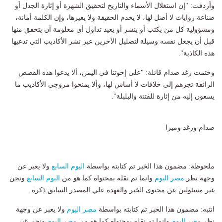
وأردفت: "إن استغلال الأسماء والتاريخ لتحقيق الشهرة أو إثارة الجدل أو
صناعة روايات لا أصل لها، لا يخدم الحقيقة ولا يغيرها، وإن الكلمة أمانة،
ومسؤولية كل من يكتب أو ينشر أو يعيد تداول أي معلومة أن يتحقق منها
قبل أن يجعل نفسه وسيلة لتضليل الآخرين عبر نشر الأكاذيب التي تدعيها
هذه الكاذبة".
وختمت رغد صدام قائلة: "على إخوتنا في اليمن، ألا يدعوا هذه القصص
الزائفة تجرهم إلى خلافات لا أساس لها، وألا يمنحوا مروجي الأكاذيب ما
يسعون إليه من إثارة للفتنة والبلبلة".
صدام ورغد وميرا
ملحوظة: مضمون هذا الخبر تم كتابته بواسطة
اليوم السابع
ولا يعبر عن
وجهة نظر
مصر اليوم
وانما تم نقله بمحتواه كما هو من
اليوم السابع
ونحن
غير مسئولين عن محتوى الخبر والعهدة علي المصدر السابق ذكرة.
انتبه: مضمون هذا الخبر تم كتابته بواسطة
مصر اليوم
ولا يعبر عن وجهة
نظر
مصر اليوم
وانما تم نقله بمحتواه كما هو من
مصر اليوم
ونحن غير