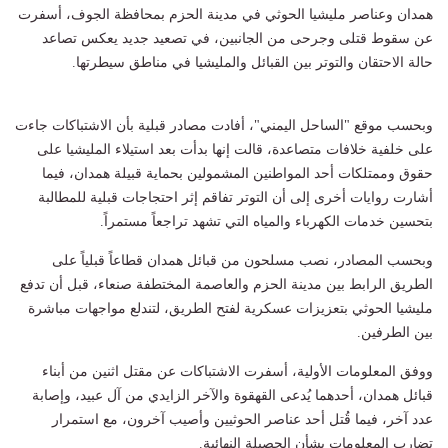
همدان وعناصر مليشيا الحوثي في مدينة الحزم بمحافظة الجوف، أسفرت
عن سقوط قتلى وجرحى من الجانبين، في تصعيد جديد يعكس تصاعد
حالة الاحتقان والتوتر بين القبائل والمليشيا في مناطق سيطرتها.
وبحسب موقع "الساحل اليمني"، أفادت مصادر قبلية بأن الاشتباكات جاءت
على خلفية خلافات متصاعدة، قالت إنها بدأت بعد استيلاء المليشيا على
حقوق وممتلكات أحد المواطنين المشمولين بحماية قبيلة همدان، فيما
أشارت روايات أخرى إلى أن التوتر تفاقم إثر احتجاجات قبلية للمطالبة
بتحسين خدمات الكهرباء والمياه التي تشهد تراجعاً مستمراً.
وبحسب المصادر، نصب مسلحون من قبائل همدان قطاعاً قبلياً على
الطريق الرابط بين مدينة الحزم والعاصمة المختطفة صنعاء، قبل أن تدفع
مليشيا الحوثي بتعزيزات عسكرية لفتح الطريق، لتندلع مواجهات مباشرة
بين الطرفين.
ووفق المعلومات الأولية، أسفرت الاشتباكات عن مقتل اثنين من أبناء
قبائل همدان، أحدهما يُدعى القهقوة والآخر الزايدي من آل عبيد، وإصابة
عدد آخر، فيما قُتل أحد عناصر الحوثيين وأصيب آخرون، مع استمرار
تضارب المعلومات بشأن الحصيلة النهائية.