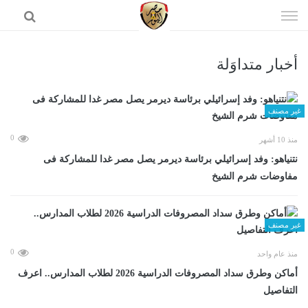
إذهب
الى
المحتوى
أخبار متداوَلة
الرئيسية
غير مصنف
0
منذ 10 أشهر
نتنياهو: وفد إسرائيلي برئاسة ديرمر يصل مصر غدا للمشاركة فى
مفاوضات شرم الشيخ
غير مصنف
0
منذ عام واحد
أماكن وطرق سداد المصروفات الدراسية 2026 لطلاب المدارس.. اعرف
التفاصيل