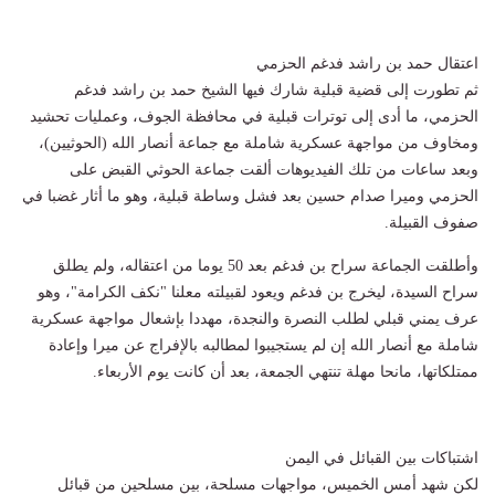
اعتقال حمد بن راشد فدغم الحزمي
ثم تطورت إلى قضية قبلية شارك فيها الشيخ حمد بن راشد فدغم
الحزمي، ما أدى إلى توترات قبلية في محافظة الجوف، وعمليات تحشيد
ومخاوف من مواجهة عسكرية شاملة مع جماعة أنصار الله (الحوثيين)،
وبعد ساعات من تلك الفيديوهات ألقت جماعة الحوثي القبض على
الحزمي وميرا صدام حسين بعد فشل وساطة قبلية، وهو ما أثار غضبا في
صفوف القبيلة.
وأطلقت الجماعة سراح بن فدغم بعد 50 يوما من اعتقاله، ولم يطلق
سراح السيدة، ليخرج بن فدغم ويعود لقبيلته معلنا "نكف الكرامة"، وهو
عرف يمني قبلي لطلب النصرة والنجدة، مهددا بإشعال مواجهة عسكرية
شاملة مع أنصار الله إن لم يستجيبوا لمطالبه بالإفراج عن ميرا وإعادة
ممتلكاتها، مانحا مهلة تنتهي الجمعة، بعد أن كانت يوم الأربعاء.
اشتباكات بين القبائل في اليمن
لكن شهد أمس الخميس، مواجهات مسلحة، بين مسلحين من قبائل