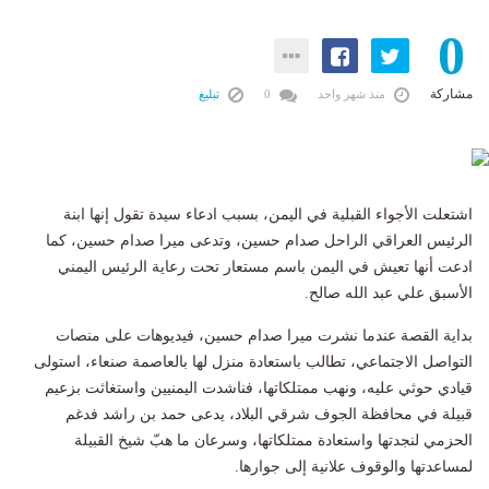
0
مشاركة
منذ شهر واحد
0
تبليغ
اشتعلت الأجواء القبلية في اليمن، بسبب ادعاء سيدة تقول إنها ابنة
الرئيس العراقي الراحل صدام حسين، وتدعى ميرا صدام حسين، كما
ادعت أنها تعيش في اليمن باسم مستعار تحت رعاية الرئيس اليمني
الأسبق علي عبد الله صالح.
بداية القصة عندما نشرت ميرا صدام حسين، فيديوهات على منصات
التواصل الاجتماعي، تطالب باستعادة منزل لها بالعاصمة صنعاء، استولى
قيادي حوثي عليه، ونهب ممتلكاتها، فناشدت اليمنيين واستغاثت بزعيم
قبيلة في محافظة الجوف شرقي البلاد، يدعى حمد بن راشد فدغم
الحزمي لنجدتها واستعادة ممتلكاتها، وسرعان ما هبّ شيخ القبيلة
لمساعدتها والوقوف علانية إلى جوارها.