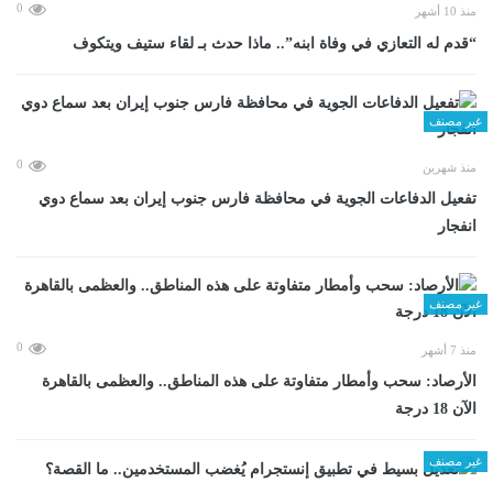
0
منذ 10 أشهر
“قدم له التعازي في وفاة ابنه”.. ماذا حدث بـ لقاء ستيف ويتكوف
غير مصنف
0
منذ شهرين
تفعيل الدفاعات الجوية في محافظة فارس جنوب إيران بعد سماع دوي
انفجار
غير مصنف
0
منذ 7 أشهر
الأرصاد: سحب وأمطار متفاوتة على هذه المناطق.. والعظمى بالقاهرة
الآن 18 درجة
غير مصنف