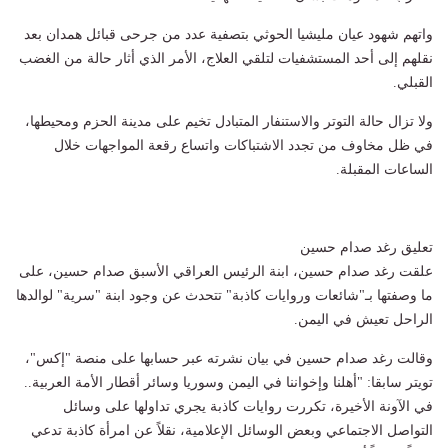
واتهم شهود عيان مليشيا الحوثي بتصفية عدد من جرحى قبائل همدان بعد
نقلهم إلى أحد المستشفيات لتلقي العلاج، الأمر الذي أثار حالة من الغضب
القبلي.
ولا تزال حالة التوتر والاستنفار المتبادل تخيم على مدينة الحزم ومحيطها،
في ظل مخاوف من تجدد الاشتباكات واتساع رقعة المواجهات خلال
الساعات المقبلة.
تعليق رغد صدام حسين
علقت رغد صدام حسين، ابنة الرئيس العراقي الأسبق صدام حسين، على
ما وصفتها بـ"شائعات وروايات كاذبة" تتحدث عن وجود ابنة "سرية" لوالدها
الراحل تعيش في اليمن.
وقالت رغد صدام حسين في بيان نشرته عبر حسابها على منصة "إكس"،
تويتر سابقا: "أهلنا وإخواننا في اليمن وسوريا وسائر أقطار الأمة العربية..
في الآونة الأخيرة، تكررت روايات كاذبة يجري تداولها على وسائل
التواصل الاجتماعي وبعض الوسائل الإعلامية، نقلاً عن امرأة كاذبة تدعي