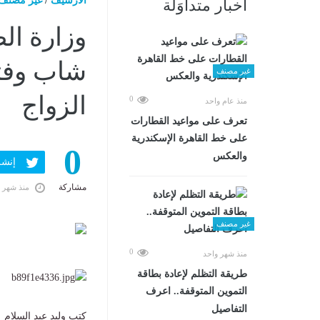
الارشيف
/
غير مصنف
أخبار متداوَلة
شاب وفتا
غير مصنف
الزواج
0
منذ عام واحد
تعرف على مواعيد القطارات
على خط القاهرة الإسكندرية
0
والعكس
إنشر ف
مشاركة
منذ شهر 
غير مصنف
0
منذ شهر واحد
طريقة التظلم لإعادة بطاقة
التموين المتوقفة.. اعرف
التفاصيل
كتب وليد عبد السلام