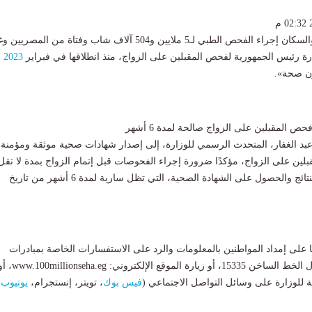
والسكان إجراء الفحص الطبي لـ5 ملايين و504 آلاف شاب وفتاة من المصريين
ة رئيس الجمهورية لفحص المقبلين على الزواج، منذ انطلاقها في فبراير
2023
ص المقبلين على الزواج صالحة لمدة 6 أشهر
عبد الغفار، المتحدث الرسمي للوزارة، إلى إصدار شهادات صحية موثقة ومؤمنة
 (QR Code) للمقبلين على الزواج، مؤكدًا ضرورة إجراء الفحوصات قبل إتمام الزواج بمدة لا تقل
عن 14 يومًا لاستلام النتائج والحصول على الشهادة الصحية، التي تظل سارية لمدة 6 أشهر من تاريخ
على إمداد المواطنين بالمعلومات والرد على الاستفسارات الخاصة بمبادرات
الصحة العامة من خلال الخط الساخن 15335، أو زيارة الموقع الإلكتروني: llionseha.eg
 للوزارة على وسائل التواصل الاجتماعي (
فيس بوك
، تويتر، إنستجرام،
يوتيوب
،