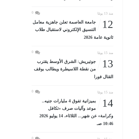
0
منذ 13 يومًا
12
جامعة العاصمة تعلن جاهزية معامل
التنسيق الإلكتروني لاستقبال طلاب
ثانوية عامة 2026
0
منذ 15 يومًا
13
جوتيريش: الشرق الأوسط يقترب
من نقطة اللاسيطرة ويطالب بوقف
القتال فورا
0
منذ 15 يومًا
14
بميزانية تفوق 4 مليارات جنيه..
موعد وآليات صرف «تكافل
وكرامة» عن شهر... الثلاثاء، 14 يوليو 2026
10:46 صـ
0