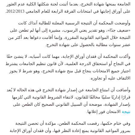
الجامعة بمنحها شهادة التخرج، بعدما أثبتت لجنة شكلتها الكلية عدم العثور
على أوراق إجابتها في امتحانات الفرقة الرابعة للعام الجامعي 2012/2013.
وأوضحت المحكمة أن النتيجة الرسمية المعلنة للطالبة آنذاك كانت
«ضعيف جدًا»، وهو تقدير يعني الرسوب، مشيرة إلى أنها لم تطعن على
النتيجة خلال المواعيد القانونية المقررة، وإنما أقامت دعواها بعد أكثر من
عشر سنوات مطالبة بالحصول على شهادة التخرج.
وأكدت المحكمة أن فقدان أوراق الإجابة، مهما كانت أسبابه، لا ينشئ حقًا
في النجاح أو استحقاق الدرجة العلمية، لأن قانون تنظيم الجامعات يشترط
اجتياز جميع الامتحانات بنجاح قبل منح شهادة التخرج، وهو شرط لا يجوز
الالتفاف عليه أو تجاوزه.
وأضافت أن امتناع الجامعة عن إصدار شهادة التخرج في هذه الحالة لا يُعد
قرارًا إداريًا سلبيًا مخالفًا للقانون، لانتفاء الشروط القانونية التي تُلزمها
بإصدار الشهادة، موضحة أن السبيل القانوني الصحيح كان الطعن على
نتيجة
الامتحان فور إعلانها.
وفي ختام حكمها، رفضت المحكمة الطعن، مؤكدة أن تحصن النتيجة
بمرور المواعيد القانونية يمنع إعادة النظر فيها، وأن فقدان أوراق الإجابة